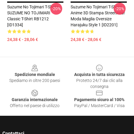
Suzume No Tojimari T-Shirts -
Suzume No Tojimari T-Shirts -
-20%
-20%
SUZUME NO TOJIMARI
Anime 3D Stampa Streetwear
Classic T-Shirt RB1212
Moda Maglia Oversize
[ID1334]
Harajuku Style 1 [ID2201]
24,38 € - 28,06 €
24,38 € - 28,06 €
Footer
Spedizione mondiale
Acquista in tutta sicurezza
Spediamo in oltre 200 paesi
Protetto 24/7 dai clic alla
consegna
Garanzia internazionale
Pagamento sicuro al 100%
Offerto nel paese di utilizzo
PayPal / MasterCard / Visa
Contattaci