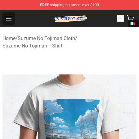
FREE
shipping on orders over $100
Suzumeno Tojimari Store - Official Suzumeno Tojimari 
Open menu
Home
/
Suzume No Tojimari Cloth
/
Suzume No Tojimari T-Shirt