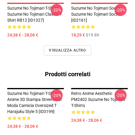
Suzume No Tojimari T-Shirts -
Suzume No Tojimari Socks -
-20%
-20%
Suzume No Tojimari Classic T-
Suzume No Tojimari Socks
Shirt RB12 [ID1327]
[ID2161]
24,38 € - 28,06 €
18,29 €
$19.89
VISUALIZZA ALTRO
Prodotti correlati
Suzume No Tojimari T-Shirts -
Retro Anime Aesthetic
-20%
-20%
Anime 3D Stampa Streetwear
PM2402 Suzume No Tojimari
Moda Camicia Oversized T
T-Shirts
Harajuku Style 5 [ID3199]
24,38 € - 28,06 €
24,38 € - 28,06 €