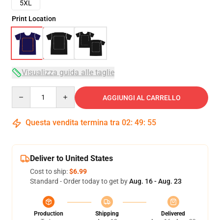
5XL
Print Location
Visualizza guida alle taglie
Quantity
AGGIUNGI AL CARRELLO
Questa vendita termina tra
02
:
49
:
54
Deliver to United States
Cost to ship:
$6.99
Standard - Order today to get by
Aug. 16 - Aug. 23
Production
Shipping
Delivered