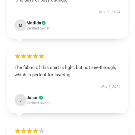
long days or busy outings.
Nov 30, 2024
Matilda
M
Verified owner
The fabric of this shirt is light, but not see-through,
which is perfect for layering.
Nov 7, 2024
Julian
J
Verified owner