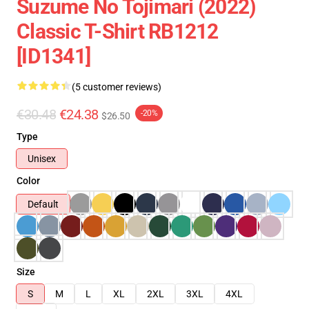
Suzume No Tojimari (2022)
Classic T-Shirt RB1212
[ID1341]
(5 customer reviews)
€30.48
€24.38
-20%
$26.50
Type
Unisex
Color
Default
Size
S
M
L
XL
2XL
3XL
4XL