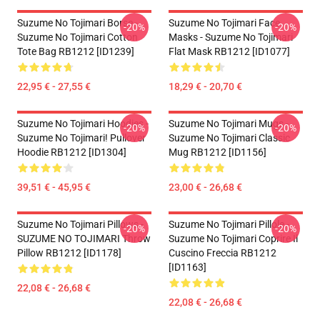
Suzume No Tojimari Borse -
Suzume No Tojimari Face
-20%
-20%
Suzume No Tojimari Cotton
Masks - Suzume No Tojimari
Tote Bag RB1212 [ID1239]
Flat Mask RB1212 [ID1077]
22,95 € - 27,55 €
18,29 € - 20,70 €
Suzume No Tojimari Hoodies -
Suzume No Tojimari Mugs -
-20%
-20%
Suzume No Tojimari! Pullover
Suzume No Tojimari Classic
Hoodie RB1212 [ID1304]
Mug RB1212 [ID1156]
39,51 € - 45,95 €
23,00 € - 26,68 €
Suzume No Tojimari Pillows -
Suzume No Tojimari Pillole -
-20%
-20%
SUZUME NO TOJIMARI Throw
Suzume No Tojimari Coprire Il
Pillow RB1212 [ID1178]
Cuscino Freccia RB1212
[ID1163]
22,08 € - 26,68 €
22,08 € - 26,68 €