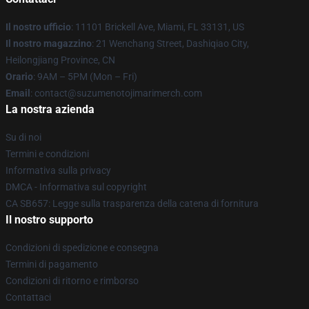
Il nostro ufficio
: 11101 Brickell Ave, Miami, FL 33131, US
Il nostro magazzino
: 21 Wenchang Street, Dashiqiao City,
Heilongjiang Province, CN
Orario
: 9AM – 5PM (Mon – Fri)
Email
: contact@suzumenotojimarimerch.com
La nostra azienda
Su di noi
Termini e condizioni
Informativa sulla privacy
DMCA - Informativa sul copyright
CA SB657: Legge sulla trasparenza della catena di fornitura
Il nostro supporto
Condizioni di spedizione e consegna
Termini di pagamento
Condizioni di ritorno e rimborso
Contattaci