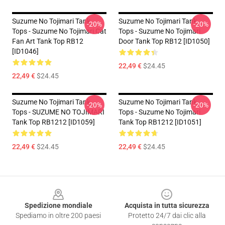
Suzume No Tojimari Tank
Suzume No Tojimari Tank
-20%
-20%
Tops - Suzume No Tojimari Cat
Tops - Suzume No Tojimari
Fan Art Tank Top RB12
Door Tank Top RB12 [ID1050]
[ID1046]
22,49 €
$24.45
22,49 €
$24.45
Suzume No Tojimari Tank
Suzume No Tojimari Tank
-20%
-20%
Tops - SUZUME NO TOJIMARI
Tops - Suzume No Tojimari
Tank Top RB1212 [ID1059]
Tank Top RB1212 [ID1051]
22,49 €
$24.45
22,49 €
$24.45
Footer
Spedizione mondiale
Acquista in tutta sicurezza
Spediamo in oltre 200 paesi
Protetto 24/7 dai clic alla