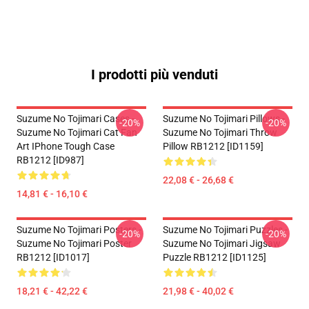
I prodotti più venduti
Suzume No Tojimari Cases -
Suzume No Tojimari Pillows -
-20%
-20%
Suzume No Tojimari Cat Fan
Suzume No Tojimari Throw
Art IPhone Tough Case
Pillow RB1212 [ID1159]
RB1212 [ID987]
22,08 € - 26,68 €
14,81 € - 16,10 €
Suzume No Tojimari Posters -
Suzume No Tojimari Puzzles -
-20%
-20%
Suzume No Tojimari Poster
Suzume No Tojimari Jigsaw
RB1212 [ID1017]
Puzzle RB1212 [ID1125]
18,21 € - 42,22 €
21,98 € - 40,02 €