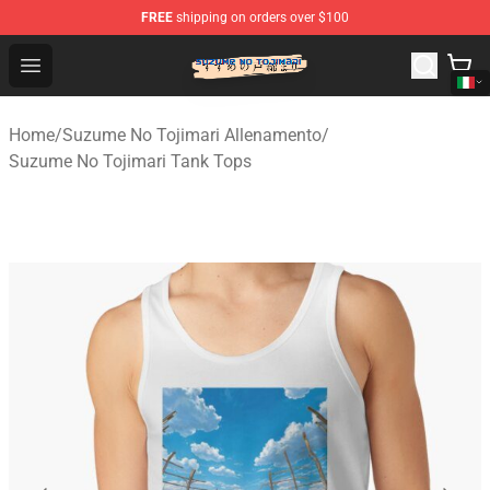
FREE
shipping on orders over $100
Suzumeno Tojimari Store - Official Suzumeno Tojimari 
Open menu
Home
/
Suzume No Tojimari Allenamento
/
Suzume No Tojimari Tank Tops