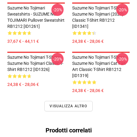
Suzume No Tojimari
Suzume No Tojimari T-Shirts -
-20%
-20%
Sweatshirts - SUZUME NO
Suzume No Tojimari (2022)
TOJIMARI Pullover Sweatshirt
Classic T-Shirt RB1212
RB1212 [ID1261]
[ID1341]
37,67 € - 44,11 €
24,38 € - 28,06 €
Suzume No Tojimari T-Shirts -
Suzume No Tojimari T-Shirts -
-20%
-20%
Suzume No Tojimari Classic T-
Suzume No Tojimari Cat Fan
Shirt RB1212 [ID1326]
Art Classic T-Shirt RB1212
[ID1319]
24,38 € - 28,06 €
24,38 € - 28,06 €
VISUALIZZA ALTRO
Prodotti correlati