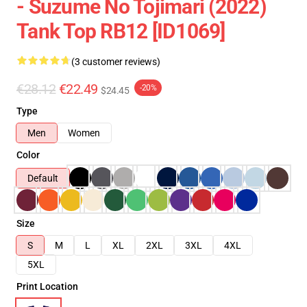
- Suzume No Tojimari (2022)
Tank Top RB12 [ID1069]
(3 customer reviews)
€28.12
€22.49
-20%
$24.45
Type
Men
Women
Color
Default
Size
S
M
L
XL
2XL
3XL
4XL
5XL
Print Location