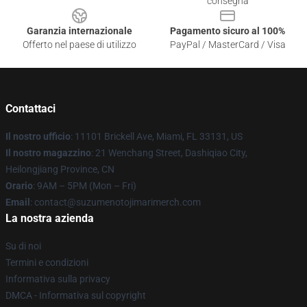
consegna
Garanzia internazionale
Pagamento sicuro al 100%
Offerto nel paese di utilizzo
PayPal / MasterCard / Visa
Contattaci
Il nostro ufficio
: 11101 Brickell Ave, Miami, FL 33131, US
Il nostro magazzino
: 21 Wenchang Street, Dashiqiao City,
Heilongjiang Province, CN
Orario
: 9AM – 5PM (Mon – Fri)
Email
: contact@suzumenotojimarimerch.com
La nostra azienda
Su di noi
Termini e condizioni
Informativa sulla privacy
DMCA - Informativa sul copyright