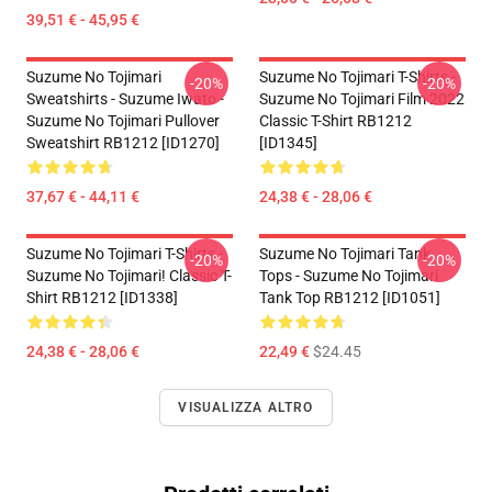
39,51 € - 45,95 €
Suzume No Tojimari
Suzume No Tojimari T-Shirts -
-20%
-20%
Sweatshirts - Suzume Iwato -
Suzume No Tojimari Film 2022
Suzume No Tojimari Pullover
Classic T-Shirt RB1212
Sweatshirt RB1212 [ID1270]
[ID1345]
37,67 € - 44,11 €
24,38 € - 28,06 €
Suzume No Tojimari T-Shirts -
Suzume No Tojimari Tank
-20%
-20%
Suzume No Tojimari! Classic T-
Tops - Suzume No Tojimari
Shirt RB1212 [ID1338]
Tank Top RB1212 [ID1051]
24,38 € - 28,06 €
22,49 €
$24.45
VISUALIZZA ALTRO