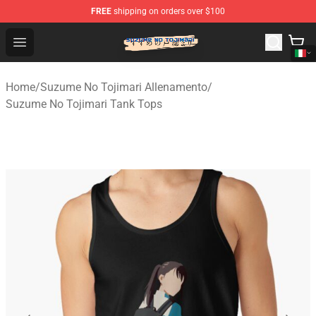
FREE
shipping on orders over $100
Suzumeno Tojimari Store - Official Suzumeno Tojimari 
Open menu
Home
/
Suzume No Tojimari Allenamento
/
Suzume No Tojimari Tank Tops