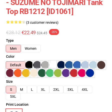
- SUZUME NO TOJIMARI Tank
Top RB1212 [ID1061]
(3 customer reviews)
€28.12
€22.49
-20%
$24.45
Type
Men
Women
Color
Default
Size
S
M
L
XL
2XL
3XL
4XL
5XL
Print Location