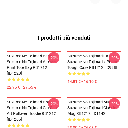
I prodotti più venduti
Suzume No Tojimari Bags -
Suzume No Tojimari Cases -
-20%
-20%
Suzume No Tojimari All Over
Suzume No Tojimaris IPhone
Print Tote Bag RB1212
Tough Case RB1212 [ID998]
[ID1228]
14,81 € - 16,10 €
22,95 € - 27,55 €
Suzume No Tojimari Hoodies -
Suzume No Tojimari Mugs -
-20%
-20%
Suzume No Tojimari Cat Fan
Suzume No Tojimari Classic
Art Pullover Hoodie RB1212
Mug RB1212 [ID1142]
[ID1285]
23,00 € - 26,68 €