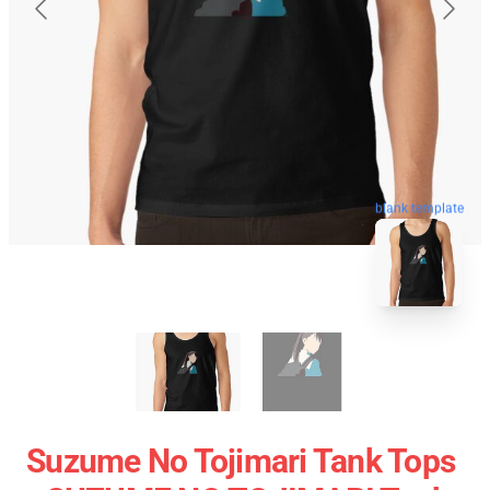
blank template
Suzume No Tojimari Tank Tops