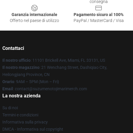
consegna
Garanzia internazionale
Pagamento sicuro al 100%
Offerto nel paese di utilizzo
PayPal / MasterCard / Visa
Contattaci
Il nostro ufficio
: 11101 Brickell Ave, Miami, FL 33131, US
Il nostro magazzino
: 21 Wenchang Street, Dashiqiao City,
Heilongjiang Province, CN
Orario
: 9AM – 5PM (Mon – Fri)
Email
: contact@suzumenotojimarimerch.com
La nostra azienda
Su di noi
Termini e condizioni
Informativa sulla privacy
DMCA - Informativa sul copyright