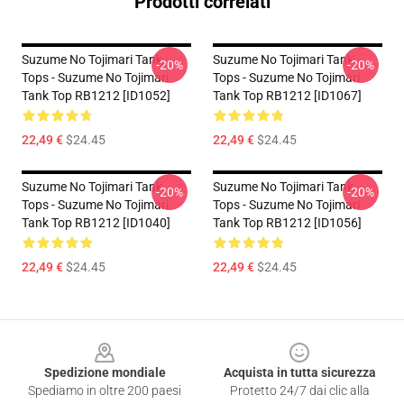
Prodotti correlati
Suzume No Tojimari Tank
Suzume No Tojimari Tank
-20%
-20%
Tops - Suzume No Tojimari
Tops - Suzume No Tojimari
Tank Top RB1212 [ID1052]
Tank Top RB1212 [ID1067]
22,49 €
$24.45
22,49 €
$24.45
Suzume No Tojimari Tank
Suzume No Tojimari Tank
-20%
-20%
Tops - Suzume No Tojimari
Tops - Suzume No Tojimari
Tank Top RB1212 [ID1040]
Tank Top RB1212 [ID1056]
22,49 €
$24.45
22,49 €
$24.45
Footer
Spedizione mondiale
Acquista in tutta sicurezza
Spediamo in oltre 200 paesi
Protetto 24/7 dai clic alla