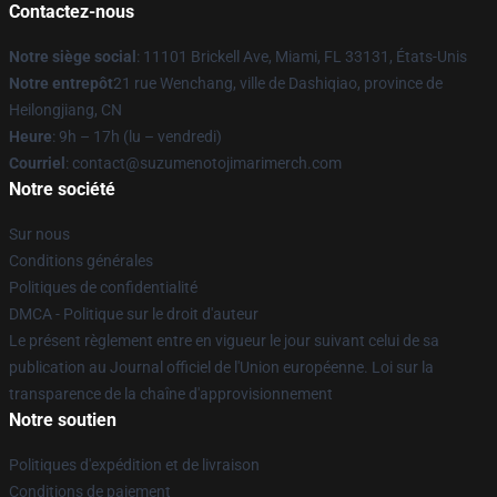
Contactez-nous
Notre siège social
: 11101 Brickell Ave, Miami, FL 33131, États-Unis
Notre entrepôt
21 rue Wenchang, ville de Dashiqiao, province de
Heilongjiang, CN
Heure
: 9h – 17h (lu – vendredi)
Courriel
: contact@suzumenotojimarimerch.com
Notre société
Sur nous
Conditions générales
Politiques de confidentialité
DMCA - Politique sur le droit d'auteur
Le présent règlement entre en vigueur le jour suivant celui de sa
publication au Journal officiel de l'Union européenne. Loi sur la
transparence de la chaîne d'approvisionnement
Notre soutien
Politiques d'expédition et de livraison
Conditions de paiement