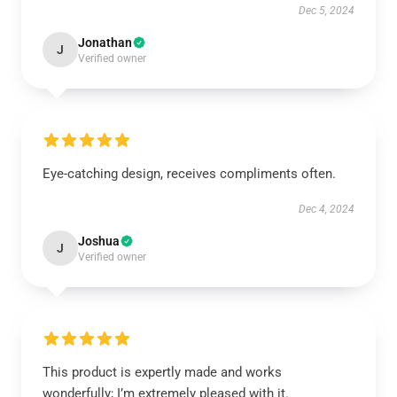
Dec 5, 2024
Jonathan
J
Verified owner
Eye-catching design, receives compliments often.
Dec 4, 2024
Joshua
J
Verified owner
This product is expertly made and works
wonderfully; I’m extremely pleased with it.