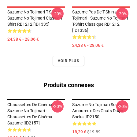
Suzume No Tojimari T-Shirts -
Suzume Pas De T-Shirts
-20%
-20%
Suzume No Tojimari Classic T-
Tojimari - Suzume No Tojimari
Shirt RB1212 [ID1335]
T-Shirt Classique RB1212
[ID1336]
24,38 € - 28,06 €
24,38 € - 28,06 €
VOIR PLUS
Produits connexes
Chaussettes De Cinéma
Suzume No Tojimari Socks -
-20%
-20%
Suzume No Tojimari -
Amoureux Des Chats Daijin
Chaussettes De Cinéma
Socks [ID2150]
Suzume [ID2157]
18,29 €
$19.89