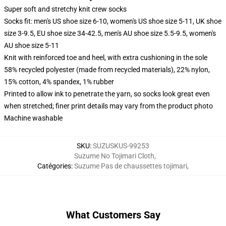
Super soft and stretchy knit crew socks
Socks fit: men's US shoe size 6-10, women's US shoe size 5-11, UK shoe
size 3-9.5, EU shoe size 34-42.5, men's AU shoe size 5.5-9.5, women's
AU shoe size 5-11
Knit with reinforced toe and heel, with extra cushioning in the sole
58% recycled polyester (made from recycled materials), 22% nylon,
15% cotton, 4% spandex, 1% rubber
Printed to allow ink to penetrate the yarn, so socks look great even
when stretched; finer print details may vary from the product photo
Machine washable
SKU
:
SUZUSKUS-99253
Suzume No Tojimari Cloth
,
Catégories
:
Suzume Pas de chaussettes tojimari
,
What Customers Say