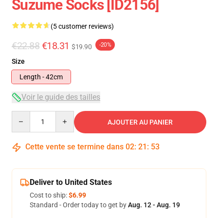
Suzume Socks [ID2156]
(5 customer reviews)
€22.88
€18.31
-20%
$19.90
Size
Length - 42cm
Voir le guide des tailles
Quantity
AJOUTER AU PANIER
Cette vente se termine dans
02
:
21
:
53
Deliver to United States
Cost to ship:
$6.99
Standard - Order today to get by
Aug. 12 - Aug. 19