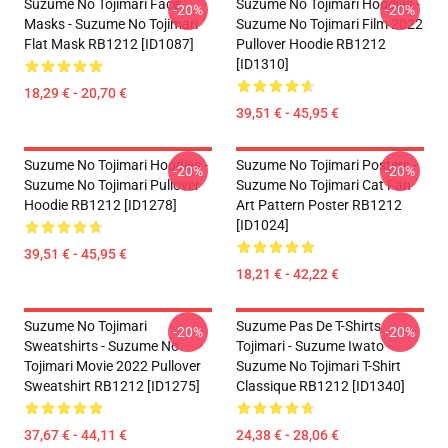
Suzume No Tojimari Face
Suzume No Tojimari Hoodies -
-20%
-20%
Masks - Suzume No Tojimari
Suzume No Tojimari Film 2022
Flat Mask RB1212 [ID1087]
Pullover Hoodie RB1212
[ID1310]
18,29 € - 20,70 €
39,51 € - 45,95 €
Suzume No Tojimari Hoodies -
Suzume No Tojimari Posters -
-20%
-20%
Suzume No Tojimari Pullover
Suzume No Tojimari Cat Fan
Hoodie RB1212 [ID1278]
Art Pattern Poster RB1212
[ID1024]
39,51 € - 45,95 €
18,21 € - 42,22 €
Suzume No Tojimari
Suzume Pas De T-Shirts
-20%
-20%
Sweatshirts - Suzume No
Tojimari - Suzume Iwato -
Tojimari Movie 2022 Pullover
Suzume No Tojimari T-Shirt
Sweatshirt RB1212 [ID1275]
Classique RB1212 [ID1340]
37,67 € - 44,11 €
24,38 € - 28,06 €