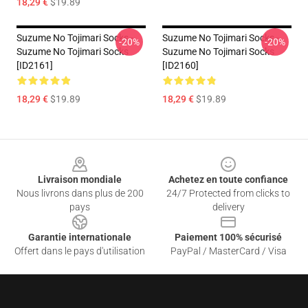
18,29 €
$19.89
Suzume No Tojimari Socks -
Suzume No Tojimari Socks -
-20%
-20%
Suzume No Tojimari Socks
Suzume No Tojimari Socks
[ID2161]
[ID2160]
18,29 €
$19.89
18,29 €
$19.89
Footer
Livraison mondiale
Achetez en toute confiance
Nous livrons dans plus de 200
24/7 Protected from clicks to
pays
delivery
Garantie internationale
Paiement 100% sécurisé
Offert dans le pays d'utilisation
PayPal / MasterCard / Visa