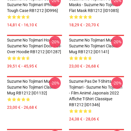
-20%
-20%
Suzume No Tojimari IPhone
Masks - Suzume No Tojimari
Tough Case RB1212 [ID996]
Flat Mask RB1212 [ID1085]
14,81 € - 16,10 €
18,29 € - 20,70 €
Suzume No Tojimari Hoodies -
Suzume No Tojimari Mugs -
-20%
-20%
Suzume No Tojimari Door Pull-
Suzume No Tojimari Classic
Over Hoodie RB1212 [ID1287]
Mug RB1212 [ID1141]
39,51 € - 45,95 €
23,00 € - 26,68 €
Suzume No Tojimari Mugs -
Suzume Pas De T-Shirts
-20%
-20%
Suzume No Tojimari Classic
Tojimari - Suzume No Tojimari
Mug RB1212 [ID1132]
- Film Animé Japonais 2022
Affiche T-Shirt Classique
RB1212 [ID1346]
23,00 € - 26,68 €
24,38 € - 28,06 €