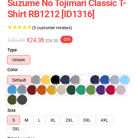
Suzume No Tojimari Classic T-
Shirt RB1212 [ID1316]
(5 customer reviews)
€30.48
€24.38
-20%
$26.50
Type
Unisex
Color
Default
Size
S
M
L
XL
2XL
3XL
4XL
5XL