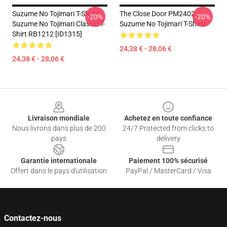
Suzume No Tojimari T-Shirts -
The Close Door PM2402
-20%
-20%
Suzume No Tojimari Classic T-
Suzume No Tojimari T-Shirts
Shirt RB1212 [ID1315]
24,38 € - 28,06 €
24,38 € - 28,06 €
Footer
Livraison mondiale
Achetez en toute confiance
Nous livrons dans plus de 200
24/7 Protected from clicks to
pays
delivery
Garantie internationale
Paiement 100% sécurisé
Offert dans le pays d'utilisation
PayPal / MasterCard / Visa
Contactez-nous