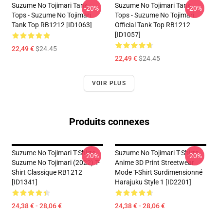
Suzume No Tojimari Tank
Suzume No Tojimari Tank
-20%
-20%
Tops - Suzume No Tojimari
Tops - Suzume No Tojimari
Tank Top RB1212 [ID1063]
Official Tank Top RB1212
[ID1057]
22,49 €
$24.45
22,49 €
$24.45
VOIR PLUS
Produits connexes
Suzume No Tojimari T-Shirts -
Suzume No Tojimari T-Shirts -
-20%
-20%
Suzume No Tojimari (2022) T-
Anime 3D Print Streetwear
Shirt Classique RB1212
Mode T-Shirt Surdimensionné
[ID1341]
Harajuku Style 1 [ID2201]
24,38 € - 28,06 €
24,38 € - 28,06 €