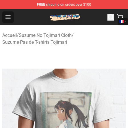
FREE
shipping on orders over $100
Suzumeno Tojimari Store - Official Suzumeno Tojimari 
Open menu
Accueil
/
Suzume No Tojimari Cloth
/
Suzume Pas de T-shirts Tojimari