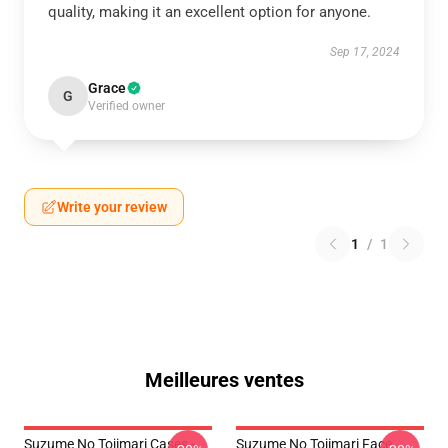
quality, making it an excellent option for anyone.
Sep 17, 2024
Grace
G
Verified owner
Write your review
1
/
1
Meilleures ventes
Suzume No Tojimari Cases -
Suzume No Tojimari Face