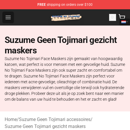
FREE
shipping on orders over $100
Suzumeno Tojimari Store - Official Suzumeno Tojimari 
Open menu
Suzume Geen Tojimari gezicht
maskers
Suzume No Tojimari Face Maskers zijn gemaakt van hoogwaardig
katoen, wat perfect is voor mensen met een gevoelige huid. Suzume
No Tojimari Face Maskers zijn ook super zacht en comfortabel om
te dragen. Suzume No Tojimari Face Maskers zijn perfect voor
iedereen met acne-gevoelige, olieachtige of combinatie huid. De
maskers verwijderen vuil en overtollige olie terwijl ook hydraterende
droge plekken. Probeer deze uit als je op zoek bent naar een manier
om de balans van uw huid te behouden en het er zacht en glad!
Home
/
Suzume Geen Tojimari accessoires
/
Suzume Geen Tojimari gezicht maskers