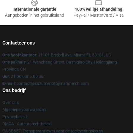
Internationale garantie
100% veilige afhandeling
Aangeboden in het gebruiksland
PayPal / MasterCard / Visa
Contacteer ons
Ons hoofdkantoor
: 11101 Brickell Ave, Miami, FL 33131, US
Ons pakhuis
: 21 Wenchang Street, Dashiqiao City, Heilongjiang
Province, CN
Uur
: 21.00 uur 5.00 uur
E-mail
: contact@suzumenotojimarimerch.com
Ons bedrijf
Over ons
Algemene voorwaarden
Privacybeleid
DMCA - Auteursrechtbeleid
CA SB657: Transparantiewet voor de toeleveringsketen