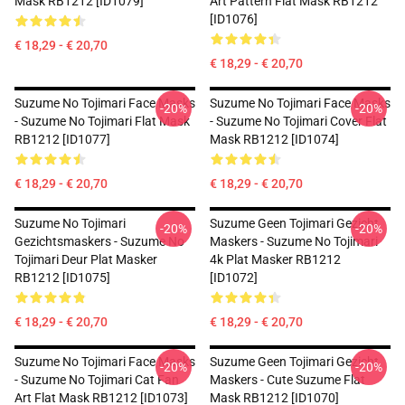
Mask RB1212 [ID1079]
Art Pattern Flat Mask RB1212
[ID1076]
€ 18,29 - € 20,70
€ 18,29 - € 20,70
Suzume No Tojimari Face Masks
Suzume No Tojimari Face Masks
-20%
-20%
- Suzume No Tojimari Flat Mask
- Suzume No Tojimari Cover Flat
RB1212 [ID1077]
Mask RB1212 [ID1074]
€ 18,29 - € 20,70
€ 18,29 - € 20,70
Suzume No Tojimari
Suzume Geen Tojimari Gezicht
-20%
-20%
Gezichtsmaskers - Suzume No
Maskers - Suzume No Tojimari
Tojimari Deur Plat Masker
4k Plat Masker RB1212
RB1212 [ID1075]
[ID1072]
€ 18,29 - € 20,70
€ 18,29 - € 20,70
Suzume No Tojimari Face Masks
Suzume Geen Tojimari Gezicht
-20%
-20%
- Suzume No Tojimari Cat Fan
Maskers - Cute Suzume Flat
Art Flat Mask RB1212 [ID1073]
Mask RB1212 [ID1070]