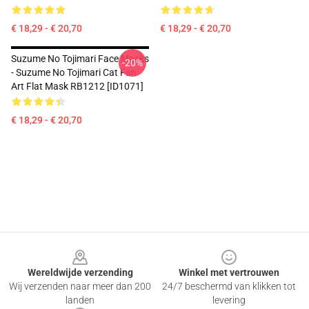
€ 18,29 - € 20,70
€ 18,29 - € 20,70
Suzume No Tojimari Face Masks
-20%
- Suzume No Tojimari Cat Fan
Art Flat Mask RB1212 [ID1071]
€ 18,29 - € 20,70
Footer
Wereldwijde verzending
Winkel met vertrouwen
Wij verzenden naar meer dan 200
24/7 beschermd van klikken tot
landen
levering