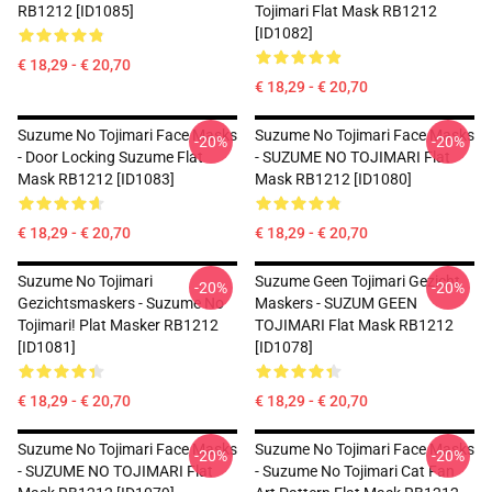
RB1212 [ID1085]
Tojimari Flat Mask RB1212
[ID1082]
€ 18,29 - € 20,70
€ 18,29 - € 20,70
Suzume No Tojimari Face Masks
Suzume No Tojimari Face Masks
-20%
-20%
- Door Locking Suzume Flat
- SUZUME NO TOJIMARI Flat
Mask RB1212 [ID1083]
Mask RB1212 [ID1080]
€ 18,29 - € 20,70
€ 18,29 - € 20,70
Suzume No Tojimari
Suzume Geen Tojimari Gezicht
-20%
-20%
Gezichtsmaskers - Suzume No
Maskers - SUZUM GEEN
Tojimari! Plat Masker RB1212
TOJIMARI Flat Mask RB1212
[ID1081]
[ID1078]
€ 18,29 - € 20,70
€ 18,29 - € 20,70
Suzume No Tojimari Face Masks
Suzume No Tojimari Face Masks
-20%
-20%
- SUZUME NO TOJIMARI Flat
- Suzume No Tojimari Cat Fan