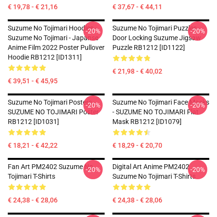
€ 19,78 - € 21,16
€ 37,67 - € 44,11
Suzume No Tojimari Hoodies -
Suzume No Tojimari Puzzles -
-20%
-20%
Suzume No Tojimari - Japanse
Door Locking Suzume Jigsaw
Anime Film 2022 Poster Pullover
Puzzle RB1212 [ID1122]
Hoodie RB1212 [ID1311]
€ 21,98 - € 40,02
€ 39,51 - € 45,95
Suzume No Tojimari Posters -
Suzume No Tojimari Face Masks
-20%
-20%
SUZUME NO TOJIMARI Poster
- SUZUME NO TOJIMARI Flat
RB1212 [ID1031]
Mask RB1212 [ID1079]
€ 18,21 - € 42,22
€ 18,29 - € 20,70
Fan Art PM2402 Suzume No
Digital Art Anime PM2402
-20%
-20%
Tojimari T-Shirts
Suzume No Tojimari T-Shirts
€ 24,38 - € 28,06
€ 24,38 - € 28,06