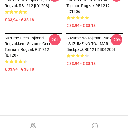
- Suzume No Tojimari (2022)
Rugzakken - Suzume No
Rugzak RB1212 [ID1208]
Tojimari Rugzak RB1212
[ID1206]
€ 33,94 - € 38,18
€ 33,94 - € 38,18
Suzume Geen Tojimari
Suzume No Tojimari Rugzakken
-20%
-20%
Rugzakken - Suzume Geen
- SUZUME NO TOJIMARI
Tojimari! Rugzak RB1212
Backpack RB1212 [ID1205]
[ID1207]
€ 33,94 - € 38,18
€ 33,94 - € 38,18
Footer