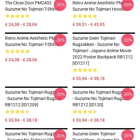
The Close Door PM2402
Retro Anime Aesthetic PM2402
-20%
-20%
Suzume No Tojimari T-Shirts
Suzume No Tojimari Hoodies
€ 24,38 - € 28,06
€ 39,51 - € 45,95
Retro Anime Aesthetic PM2402
Suzume Geen Tojimari
-20%
-20%
Suzume No Tojimari T-Shirts
Rugzakken - Suzume No
Tojimari - Japans Anime Movie
2022 Poster Backpack RB1212
€ 24,38 - € 28,06
[ID1211]
€ 33,94 - € 38,18
Suzume No Tojimari Rugzakken
Suzume No Tojimari Rugzakken
-20%
-20%
- Suzume No Tojimari Rugzak
- Suzume No Tojimari Rugzak
RB1212 [ID1209]
RB1212 [ID120]
€ 33,94 - € 38,18
€ 33,94 - € 38,18
Suzume No Tojimari Rugzakken
Suzume Geen Tojimari
-20%
-20%