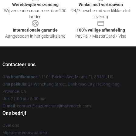
Wereldwijde verzending
Winkel met vertrouwen
Wij verzenden naar meer dan 200
24/7 beschermd van klikken tot
landen
levering
Internationale garantie
100% veilige afhandeling
Aangeboden in het gebruiksland
PayPal / MasterCard / Visa
Contacteer ons
Ons hoofdkantoor
: 11101 Brickell Ave, Miami, FL 33131, US
Ons pakhuis
: 21 Wenchang Street, Dashiqiao City, Heilongjiang
Province, CN
Uur
: 21.00 uur 5.00 uur
E-mail
: contact@suzumenotojimarimerch.com
Ons bedrijf
Over ons
Algemene voorwaarden