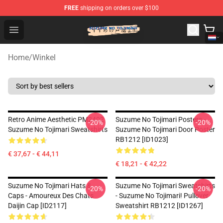
FREE
shipping on orders over $100
Suzumeno Tojimari Store - Official Suzumeno Tojimari 
Open menu
Home
/
Winkel
Retro Anime Aesthetic PM2402
Suzume No Tojimari Posters -
-20%
-20%
Suzume No Tojimari Sweatshirts
Suzume No Tojimari Door Poster
RB1212 [ID1023]
€ 37,67 - € 44,11
€ 18,21 - € 42,22
Suzume No Tojimari Hats &
Suzume No Tojimari Sweatshirts
-20%
-20%
Caps - Amoureux Des Chats
- Suzume No Tojimari! Pullover
Daijin Cap [ID2117]
Sweatshirt RB1212 [ID1267]