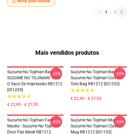
Write your review
1
/
2
Mais vendidos produtos
Suzume No Tojimari Bags -
Suzume No Tojimari Bags -
-20%
-20%
SUZUME NO TOJIMARI Todo
Suzume No Tojimari Cotton
O Saco De Impressão RB1212
Tote Bag RB1212 [ID1232]
[ID1235]
€ 22,95 - € 27,55
€ 22,95 - € 27,55
Suzume No Tojimari Face
Suzume No Tojimari Mugs -
-20%
-20%
Masks - Suzume No Tojimari
Suzume No Tojimari Classic
Door Flat Mask RB1212
Mug RB1212 [ID1132]