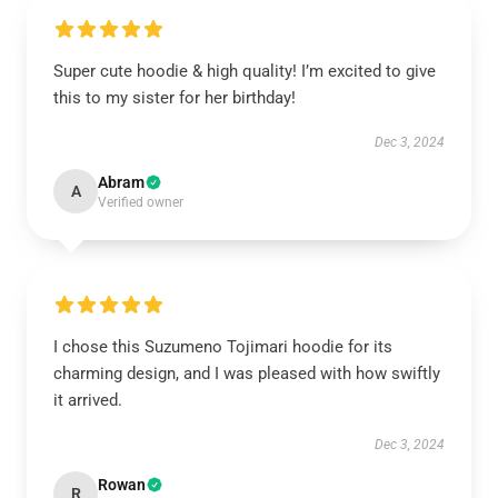
Super cute hoodie & high quality! I’m excited to give
this to my sister for her birthday!
Dec 3, 2024
Abram
A
Verified owner
I chose this Suzumeno Tojimari hoodie for its
charming design, and I was pleased with how swiftly
it arrived.
Dec 3, 2024
Rowan
R