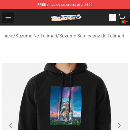
FREE
shipping on orders over $100
Suzumeno Tojimari Store - Official Suzumeno Tojimari 
Open menu
Início
/
Suzume No Tojimari
/
Suzume Sem capuz de Tojimari