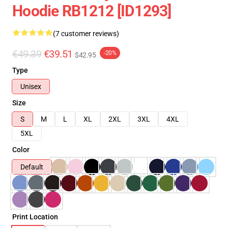
Hoodie RB1212 [ID1293]
(7 customer reviews)
€49.39
€39.51
-20%
$42.95
Type
Unisex
Size
S
M
L
XL
2XL
3XL
4XL
5XL
Color
Default
Print Location