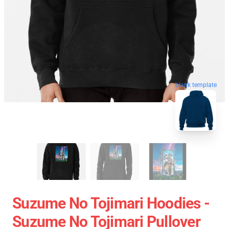
blank template
Suzume No Tojimari Hoodies -
Suzume No Tojimari Pullover