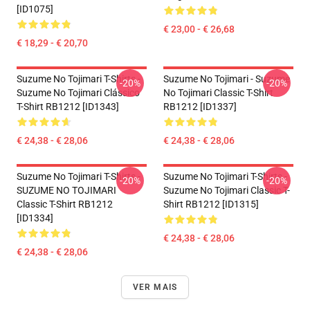
[ID1075]
€ 23,00 - € 26,68
€ 18,29 - € 20,70
Suzume No Tojimari T-Shirts -
Suzume No Tojimari - Suzume
-20%
-20%
Suzume No Tojimari Clássico
No Tojimari Classic T-Shirt
T-Shirt RB1212 [ID1343]
RB1212 [ID1337]
€ 24,38 - € 28,06
€ 24,38 - € 28,06
Suzume No Tojimari T-Shirts -
Suzume No Tojimari T-Shirts -
-20%
-20%
SUZUME NO TOJIMARI
Suzume No Tojimari Classic T-
Classic T-Shirt RB1212
Shirt RB1212 [ID1315]
[ID1334]
€ 24,38 - € 28,06
€ 24,38 - € 28,06
VER MAIS