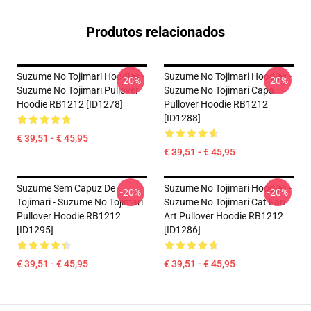
Produtos relacionados
Suzume No Tojimari Hoodies -
Suzume No Tojimari Hoodies -
-20%
-20%
Suzume No Tojimari Pullover
Suzume No Tojimari Capa
Hoodie RB1212 [ID1278]
Pullover Hoodie RB1212
[ID1288]
€ 39,51 - € 45,95
€ 39,51 - € 45,95
Suzume Sem Capuz De
Suzume No Tojimari Hoodies -
-20%
-20%
Tojimari - Suzume No Tojimari
Suzume No Tojimari Cat Fan
Pullover Hoodie RB1212
Art Pullover Hoodie RB1212
[ID1295]
[ID1286]
€ 39,51 - € 45,95
€ 39,51 - € 45,95