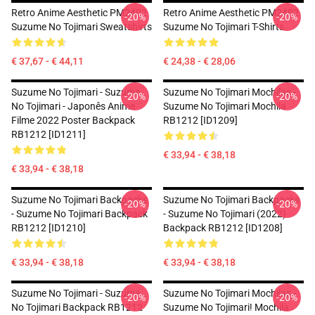
Retro Anime Aesthetic PM2402
Retro Anime Aesthetic PM2402
-20%
-20%
Suzume No Tojimari Sweatshirts
Suzume No Tojimari T-Shirts
€ 37,67 - € 44,11
€ 24,38 - € 28,06
Suzume No Tojimari - Suzume
Suzume No Tojimari Mochilas -
-20%
-20%
No Tojimari - Japonês Anime
Suzume No Tojimari Mochila
Filme 2022 Poster Backpack
RB1212 [ID1209]
RB1212 [ID1211]
€ 33,94 - € 38,18
€ 33,94 - € 38,18
Suzume No Tojimari Backpacks
Suzume No Tojimari Backpacks
-20%
-20%
- Suzume No Tojimari Backpack
- Suzume No Tojimari (2022)
RB1212 [ID1210]
Backpack RB1212 [ID1208]
€ 33,94 - € 38,18
€ 33,94 - € 38,18
Suzume No Tojimari - Suzume
Suzume No Tojimari Mochilas -
-20%
-20%
No Tojimari Backpack RB1212
Suzume No Tojimari! Mochila