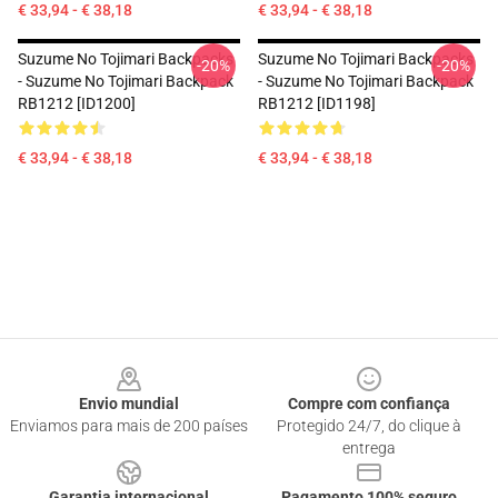
€ 33,94 - € 38,18
€ 33,94 - € 38,18
Suzume No Tojimari Backpacks
Suzume No Tojimari Backpacks
-20%
-20%
- Suzume No Tojimari Backpack
- Suzume No Tojimari Backpack
RB1212 [ID1200]
RB1212 [ID1198]
€ 33,94 - € 38,18
€ 33,94 - € 38,18
Footer
Envio mundial
Compre com confiança
Enviamos para mais de 200 países
Protegido 24/7, do clique à
entrega
Garantia internacional
Pagamento 100% seguro