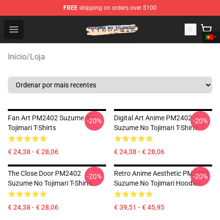
FREE
shipping on orders over $100
Suzumeno Tojimari Store - Official Suzumeno Tojimari 
Open menu
Início
/
Loja
Fan Art PM2402 Suzume No
Digital Art Anime PM2402
-20%
-20%
Tojimari T-Shirts
Suzume No Tojimari T-Shirts
€ 24,38 - € 28,06
€ 24,38 - € 28,06
The Close Door PM2402
Retro Anime Aesthetic PM2402
-20%
-20%
Suzume No Tojimari T-Shirts
Suzume No Tojimari Hoodies
€ 24,38 - € 28,06
€ 39,51 - € 45,95