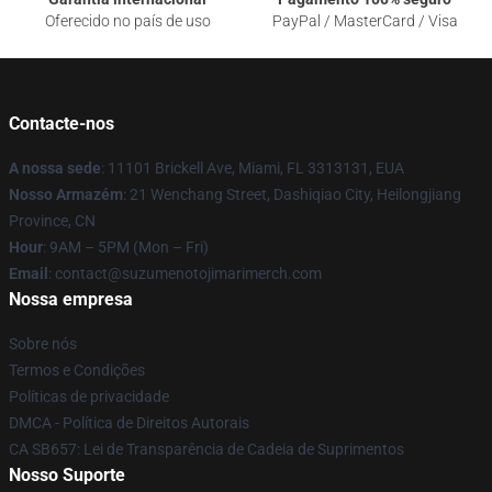
Oferecido no país de uso
PayPal / MasterCard / Visa
Contacte-nos
A nossa sede
: 11101 Brickell Ave, Miami, FL 3313131, EUA
Nosso Armazém
: 21 Wenchang Street, Dashiqiao City, Heilongjiang
Province, CN
Hour
: 9AM – 5PM (Mon – Fri)
Email
: contact@suzumenotojimarimerch.com
Nossa empresa
Sobre nós
Termos e Condições
Políticas de privacidade
DMCA - Política de Direitos Autorais
CA SB657: Lei de Transparência de Cadeia de Suprimentos
Nosso Suporte