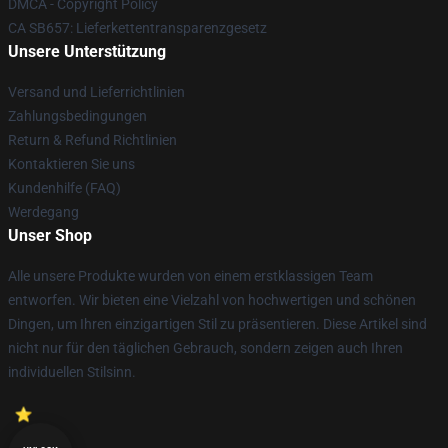
DMCA - Copyright Policy
CA SB657: Lieferkettentransparenzgesetz
Unsere Unterstützung
Versand und Lieferrichtlinien
Zahlungsbedingungen
Return & Refund Richtlinien
Kontaktieren Sie uns
Kundenhilfe (FAQ)
Werdegang
Unser Shop
Alle unsere Produkte wurden von einem erstklassigen Team
entworfen. Wir bieten eine Vielzahl von hochwertigen und schönen
Dingen, um Ihren einzigartigen Stil zu präsentieren. Diese Artikel sind
nicht nur für den täglichen Gebrauch, sondern zeigen auch Ihren
individuellen Stilsinn.