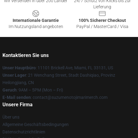
Wir versenden in über 200 Länder
24/7 Schutz von Klicks bis zur
Lieferung
Internationale Garantie
100% Sicherer Checkout
Im Nutzungsland angeboten
PayPal / MasterCard / Visa
Kontaktieren Sie uns
Unser Hauptbüro
: 11101 Brickell Ave, Miami, FL 33131, US
Unser Lager
: 21 Wenchang Street, Stadt Dashiqiao, Provinz
Heilongjiang, CN
Geruch
: 9AM – 5PM (Mon – Fri)
E-Mail senden
: contact@suzumenotojimarimerch.com
Unsere Firma
Über uns
Allgemeine Geschäftsbedingungen
Datenschutzrichtlinien