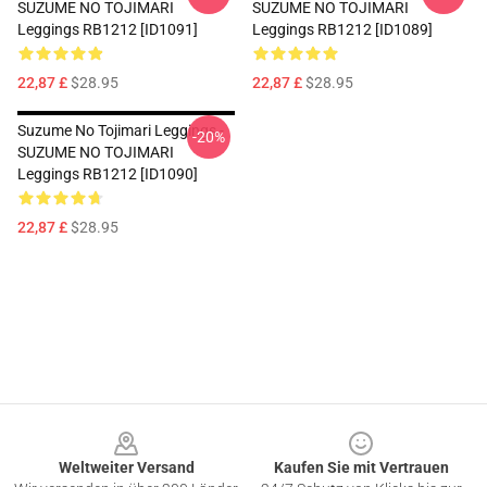
SUZUME NO TOJIMARI
SUZUME NO TOJIMARI
Leggings RB1212 [ID1091]
Leggings RB1212 [ID1089]
22,87 £
$28.95
22,87 £
$28.95
Suzume No Tojimari Leggings -
-20%
SUZUME NO TOJIMARI
Leggings RB1212 [ID1090]
22,87 £
$28.95
Footer
Weltweiter Versand
Kaufen Sie mit Vertrauen