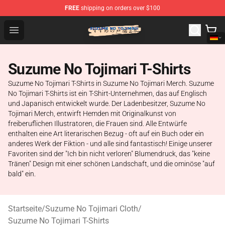
FREE
shipping on orders over $100
Suzumeno Tojimari Store - Official Suzumeno Tojimari 
Open menu
Suzume No Tojimari T-Shirts
Suzume No Tojimari T-Shirts in Suzume No Tojimari Merch. Suzume
No Tojimari T-Shirts ist ein T-Shirt-Unternehmen, das auf Englisch
und Japanisch entwickelt wurde. Der Ladenbesitzer, Suzume No
Tojimari Merch, entwirft Hemden mit Originalkunst von
freiberuflichen Illustratoren, die Frauen sind. Alle Entwürfe
enthalten eine Art literarischen Bezug - oft auf ein Buch oder ein
anderes Werk der Fiktion - und alle sind fantastisch! Einige unserer
Favoriten sind der "Ich bin nicht verloren" Blumendruck, das "keine
Tränen" Design mit einer schönen Landschaft, und die ominöse "auf
bald" ein.
Startseite
/
Suzume No Tojimari Cloth
/
Suzume No Tojimari T-Shirts