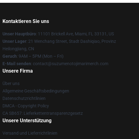
Kontaktieren Sie uns
Unser Hauptbüro
: 11101 Brickell Ave, Miami, FL 33131, US
Unser Lager
: 21 Wenchang Street, Stadt Dashiqiao, Provinz
Heilongjiang, CN
Geruch
: 9AM – 5PM (Mon – Fri)
E-Mail senden
: contact@suzumenotojimarimerch.com
Unsere Firma
Über uns
Allgemeine Geschäftsbedingungen
Datenschutzrichtlinien
DMCA - Copyright Policy
CA SB657: Lieferkettentransparenzgesetz
Unsere Unterstützung
Versand und Lieferrichtlinien