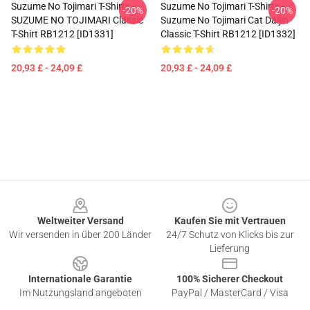
Suzume No Tojimari T-Shirts -
Suzume No Tojimari T-Shirts -
-20%
-20%
SUZUME NO TOJIMARI Classic
Suzume No Tojimari Cat Daijin
T-Shirt RB1212 [ID1331]
Classic T-Shirt RB1212 [ID1332]
20,93 £ - 24,09 £
20,93 £ - 24,09 £
Footer
Weltweiter Versand
Kaufen Sie mit Vertrauen
Wir versenden in über 200 Länder
24/7 Schutz von Klicks bis zur
Lieferung
Internationale Garantie
100% Sicherer Checkout
Im Nutzungsland angeboten
PayPal / MasterCard / Visa