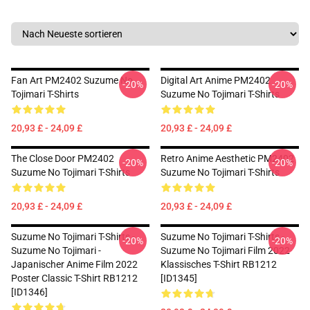
Fan Art PM2402 Suzume No
Digital Art Anime PM2402
-20%
-20%
Tojimari T-Shirts
Suzume No Tojimari T-Shirts
20,93 £ - 24,09 £
20,93 £ - 24,09 £
The Close Door PM2402
Retro Anime Aesthetic PM2402
-20%
-20%
Suzume No Tojimari T-Shirts
Suzume No Tojimari T-Shirts
20,93 £ - 24,09 £
20,93 £ - 24,09 £
Suzume No Tojimari T-Shirts -
Suzume No Tojimari T-Shirts -
-20%
-20%
Suzume No Tojimari -
Suzume No Tojimari Film 2022
Japanischer Anime Film 2022
Klassisches T-Shirt RB1212
Poster Classic T-Shirt RB1212
[ID1345]
[ID1346]