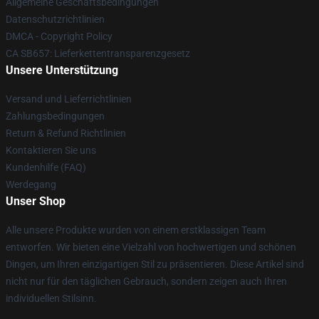
Allgemeine Geschäftsbedingungen
Datenschutzrichtlinien
DMCA - Copyright Policy
CA SB657: Lieferkettentransparenzgesetz
Unsere Unterstützung
Versand und Lieferrichtlinien
Zahlungsbedingungen
Return & Refund Richtlinien
Kontaktieren Sie uns
Kundenhilfe (FAQ)
Werdegang
Unser Shop
Alle unsere Produkte wurden von einem erstklassigen Team
entworfen. Wir bieten eine Vielzahl von hochwertigen und schönen
Dingen, um Ihren einzigartigen Stil zu präsentieren. Diese Artikel sind
nicht nur für den täglichen Gebrauch, sondern zeigen auch Ihren
individuellen Stilsinn.