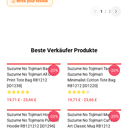
Write your review
1
/
2
Beste Verkäufer Produkte
Suzume No Tojimari Bags -
Suzume No Tojimari Taschen -
-20%
-20%
Suzume No Tojimari All Over
Suzume No Tojimari
Print Tote Bag RB1212
Minimalist Cotton Tote Bag
[ID1238]
RB1212 [ID1220]
19,71 £ - 23,66 £
19,71 £ - 23,66 £
Suzume No Tojimari Hoodies -
Suzume No Tojimari Mugs -
-20%
-20%
Suzume No Tojimaris Pullover
Suzume No Tojimari Cat Fan
Hoodie RB121212 [ID1296]
Art Classic Mug RB1212