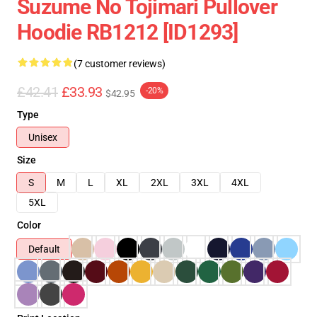
Suzume No Tojimari Pullover
Hoodie RB1212 [ID1293]
(7 customer reviews)
£42.41
£33.93
-20%
$42.95
Type
Unisex
Size
S
M
L
XL
2XL
3XL
4XL
5XL
Color
Default