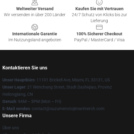
Weltweiter Versand
Kaufen Sie mit Vertrauen
Wir versenden in über 200 Länder
24/7 Schutz von Klicks bis zur
Lieferung
Internationale Garantie
100% Sicherer Checkout
Im Nutzungsland angeboten
PayPal / MasterCard / Visa
Kontaktieren Sie uns
Unser Hauptbüro
: 11101 Brickell Ave, Miami, FL 33131, US
Unser Lager
: 21 Wenchang Street, Stadt Dashiqiao, Provinz
Heilongjiang, CN
Geruch
: 9AM – 5PM (Mon – Fri)
E-Mail senden
: contact@suzumenotojimarimerch.com
Unsere Firma
Über uns