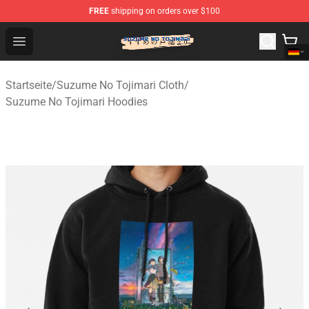
FREE
shipping on orders over $100
Suzumeno Tojimari Store - Official Suzumeno Tojimari 
Open menu
Startseite
/
Suzume No Tojimari Cloth
/
Suzume No Tojimari Hoodies