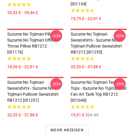
[ID1134]
33,93 £ - 39,46 £
19,75 £ - 22,91 £
Suzume No Tojimari Pillows -
Suzume No Tojimari
-20%
-20%
Suzume No Tojimari Official
Sweatshirts - Suzume No
Throw Pillow RB1212
Tojimari Pullover Sweatshirt
[ID1176]
RB1212 [ID1255]
18,96 £ - 22,91 £
32,35 £ - 37,88 £
Suzume No Tojimari
Suzume No Tojimari Tank
-20%
-20%
Sweatshirts - Suzume No
Tops - Suzume No Tojimari Cat
Tojimari Pullover Sweatshirt
Fan Art Tank Top RB1212
RB1212 [ID1251]
[ID1046]
32,35 £ - 37,88 £
19,31 £
$24.45
MEHR ANZEIGEN