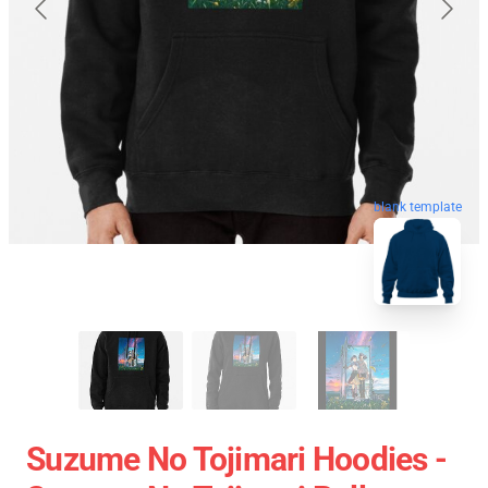
blank template
Suzume No Tojimari Hoodies -