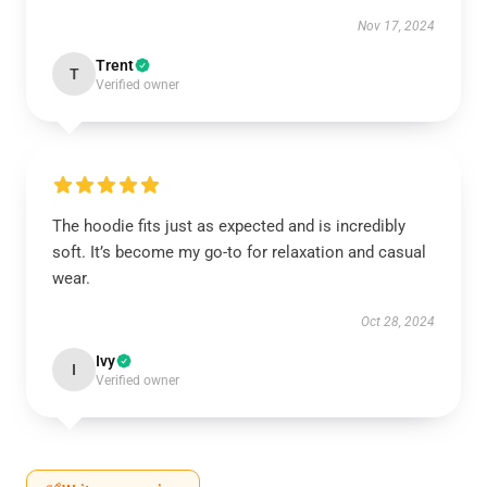
Nov 17, 2024
Trent
T
Verified owner
The hoodie fits just as expected and is incredibly
soft. It’s become my go-to for relaxation and casual
wear.
Oct 28, 2024
Ivy
I
Verified owner