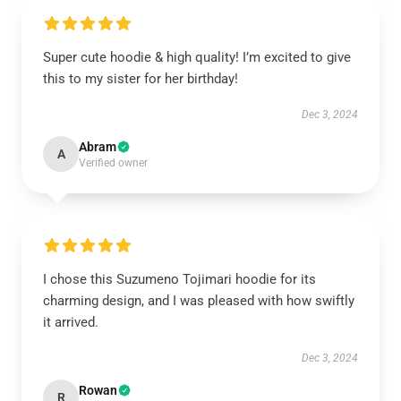
Super cute hoodie & high quality! I’m excited to give
this to my sister for her birthday!
Dec 3, 2024
Abram
A
Verified owner
I chose this Suzumeno Tojimari hoodie for its
charming design, and I was pleased with how swiftly
it arrived.
Dec 3, 2024
Rowan
R