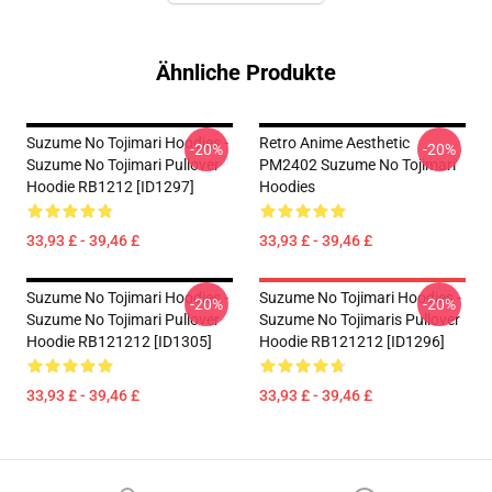
Ähnliche Produkte
Suzume No Tojimari Hoodies -
Retro Anime Aesthetic
-20%
-20%
Suzume No Tojimari Pullover
PM2402 Suzume No Tojimari
Hoodie RB1212 [ID1297]
Hoodies
33,93 £ - 39,46 £
33,93 £ - 39,46 £
Suzume No Tojimari Hoodies -
Suzume No Tojimari Hoodies -
-20%
-20%
Suzume No Tojimari Pullover
Suzume No Tojimaris Pullover
Hoodie RB121212 [ID1305]
Hoodie RB121212 [ID1296]
33,93 £ - 39,46 £
33,93 £ - 39,46 £
Footer