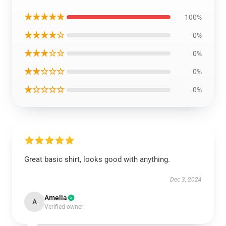
★★★★★
100%
★★★★☆
0%
★★★☆☆
0%
★★☆☆☆
0%
★☆☆☆☆
0%
Great basic shirt, looks good with anything.
Dec 3, 2024
Amelia
A
Verified owner