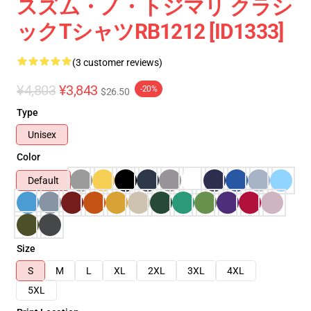
スズム・ノ・トジマリ クラシ
ックTシャツRB1212 [ID1333]
(3 customer reviews)
¥4,803
¥3,843
-20%
$26.50
Type
Unisex
Color
Default
Size
S
M
L
XL
2XL
3XL
4XL
5XL