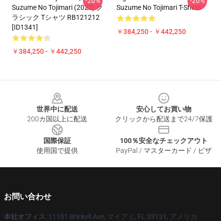
-20%
-20%
Suzume No Tojimari (2022) ク
Suzume No Tojimari T-Shirts
ラシック Tシャツ RB121212
[ID1341]
￥384,250 - ￥442,250
￥384,250 - ￥442,250
Footer
世界中に配送
安心してお買い物
200カ国以上に配送
クリックから配送まで24/7保護
国際保証
100％安全なチェックアウト
使用国で提供
PayPal / マスターカード / ビザ
お問い合わせ
本社オフィス
: 11101 Brickell Ave, マイアミ, FL 33131, アメリカ