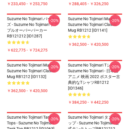
￥233,450 - ￥253,750
￥288,405 - ￥326,250
Suzume No Tojimari パーカー
Suzume No Tojimari Mugs -
-20%
-20%
ズ - Suzume No Tojimari ドア
Suzume No Tojimari Classic
プルオーバーパーカー
Mug RB1212 [ID1141]
RB121212 [ID1287]
￥362,500 - ￥420,500
￥622,775 - ￥724,275
Suzume No Tojimari Mugs -
Suzume No Tojimari Tシャツ -
-20%
-20%
Suzume No Tojimari Classic
Suzume No Tojimari - 日本語
Mug RB1212 [ID1132]
アニメ 映画 2022 ポスター古
典的なTシャツRB1212
[ID1346]
￥362,500 - ￥420,500
￥384,250 - ￥442,250
Suzume No Tojimari Tank
Suzume No Tojimari タンクト
-20%
-20%
Tops - Suzume No Tojimari
ップ - Suzume No Tojimari 公
Tank Top RB1212 [ID1063]
式タンクトップRB121212