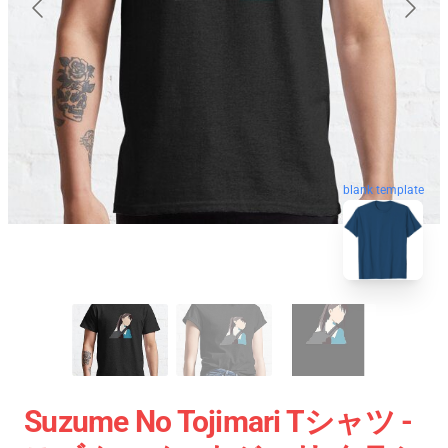
blank template
Suzume No Tojimari Tシャツ -