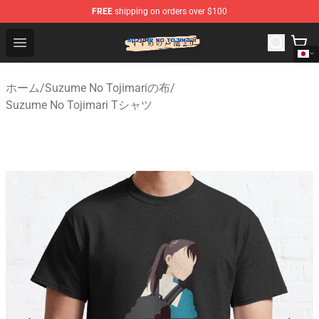
FREE
shipping on orders over $100
Suzumeno Tojimari Store - Official Suzumeno Tojimari 
Open menu
ホーム
/
Suzume No Tojimariの布
/
Suzume No Tojimari Tシャツ