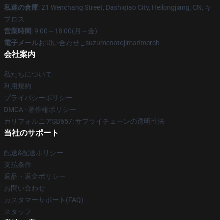
私達の倉庫
: 21 Wenchang Street, Dashiqiao City, Heilongjiang, CN, キ
プロス
営業時間
: 9:00～18:00(月～金)
電子メール
お問い合わせ _ suzumenotojimarimerch
会社案内
私たちについて
利用規約
プライバシーポリシー
DMCA - 著作権ポリシー
カリフォルニアSB657: サプライチェーンの透明性法
当社のサポート
配送&配送ポリシー
支払条件
返品・返金ポリシー
お問い合わせ
カスタマーサポート(FAQ)
スタッフ