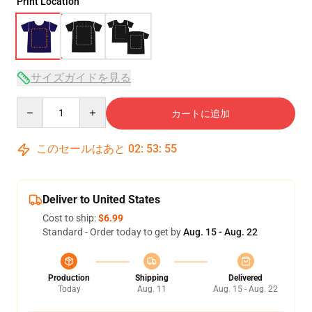
Print Location
サイズガイドを見る
Quantity
カートに追加
このセールはあと
02
:
53
:
54
Deliver to United States
Cost to ship:
$6.99
Standard - Order today to get by
Aug. 15 - Aug. 22
Production
Shipping
Delivered
Today
Aug. 11
Aug. 15 - Aug. 22