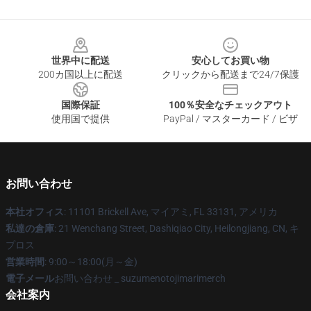
Footer
世界中に配送
安心してお買い物
200カ国以上に配送
クリックから配送まで24/7保護
国際保証
100％安全なチェックアウト
使用国で提供
PayPal / マスターカード / ビザ
お問い合わせ
本社オフィス
: 11101 Brickell Ave, マイアミ, FL 33131, アメリカ
私達の倉庫
: 21 Wenchang Street, Dashiqiao City, Heilongjiang, CN, キ
プロス
営業時間
: 9:00～18:00(月～金)
電子メール
お問い合わせ _ suzumenotojimarimerch
会社案内