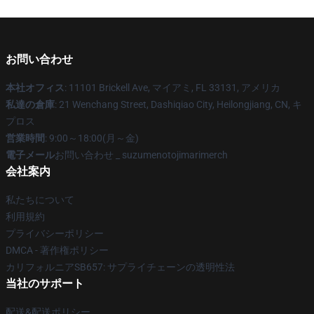
お問い合わせ
本社オフィス
: 11101 Brickell Ave, マイアミ, FL 33131, アメリカ
私達の倉庫
: 21 Wenchang Street, Dashiqiao City, Heilongjiang, CN, キ
プロス
営業時間
: 9:00～18:00(月～金)
電子メール
お問い合わせ _ suzumenotojimarimerch
会社案内
私たちについて
利用規約
プライバシーポリシー
DMCA - 著作権ポリシー
カリフォルニアSB657: サプライチェーンの透明性法
当社のサポート
配送&配送ポリシー