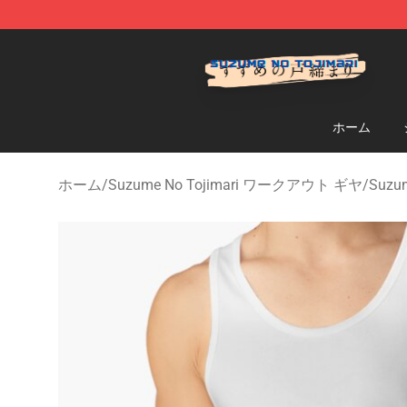
Suzumeno Tojimari Store - Official Suzumeno Tojimar
ホーム
ホーム
/
Suzume No Tojimari ワークアウト ギヤ
/
Suzu