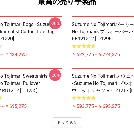
最高の売り手製品
-20%
 Tojimari Bags - Suzume No
Suzume No Tojimariパーカー 
Minimalist Cotton Tote Bag
No Tojimaris プルオーバ
D1220]
RB121212 [ID1296]
 - ￥434,275
￥622,775 - ￥724,275
-20%
 Tojimari Sweatshirts -
Suzume No Tojimari ス
 Tojimari Pullover
- Suzume No Tojimari プ
t RB1212 [ID1255]
ウェットシャツ RB121212 [ID
 - ￥695,275
￥593,775 - ￥695,275
もっと見る