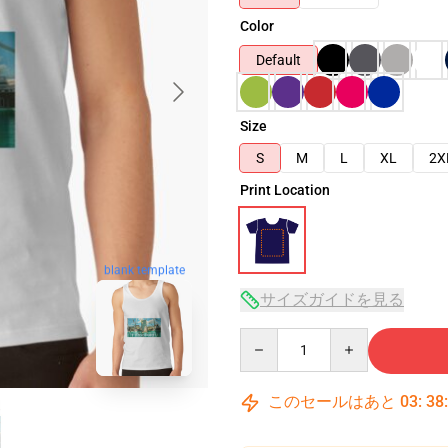
Color
Default
Size
S
M
L
XL
2X
Print Location
blank template
サイズガイドを見る
Quantity
このセールはあと
03
:
38