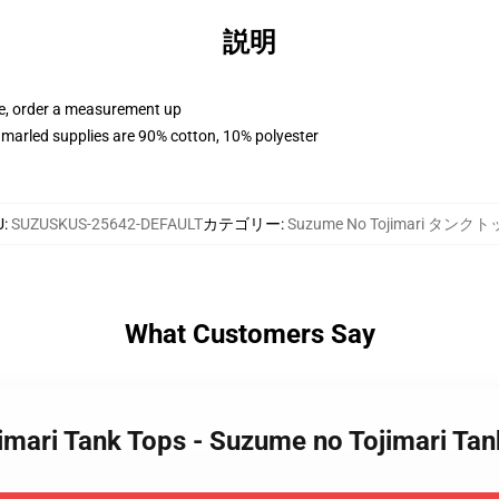
説明
ue, order a measurement up
marled supplies are 90% cotton, 10% polyester
U
:
SUZUSKUS-25642-DEFAULT
カテゴリー
:
Suzume No Tojimari タンク
What Customers Say
imari Tank Tops - Suzume no Tojimari Ta