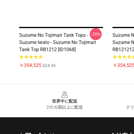
-20%
Suzume No Tojimari Tank Tops -
Suzume 
Suzume Iwato - Suzume No Tojimari
Suzume 
Tank Top RB1212 [ID1068]
RB121212
￥354,525
￥354,52
$24.45
Footer
世界中に配送
200カ国以上に配送
クリ