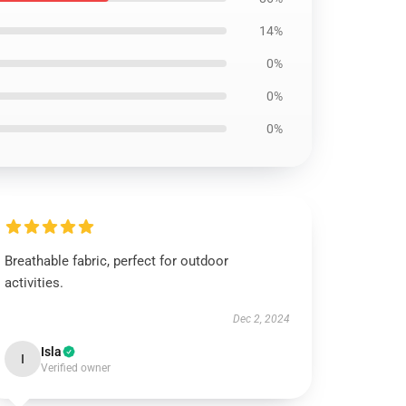
14%
0%
0%
0%
Breathable fabric, perfect for outdoor
activities.
Dec 2, 2024
Isla
I
Verified owner