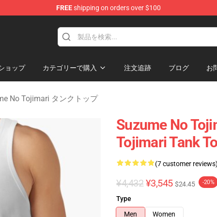
FREE
shipping on orders over $100
i Merchandise Shop
ショップ
カテゴリーで購入
注文追跡
ブログ
お
me No Tojimari タンクトップ
Suzume No Toji
Tojimari Tank T
(7 customer reviews
¥4,432
¥3,545
-20%
$24.45
Type
Men
Women