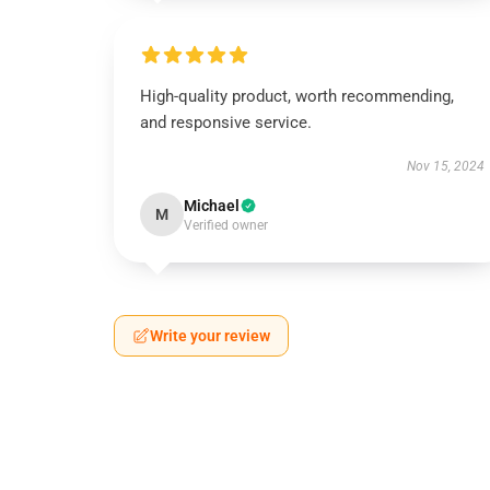
High-quality product, worth recommending,
and responsive service.
Nov 15, 2024
Michael
M
Verified owner
Write your review