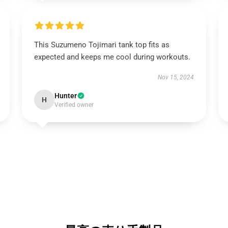
This Suzumeno Tojimari tank top fits as
expected and keeps me cool during workouts.
Nov 15, 2024
Hunter
H
Verified owner