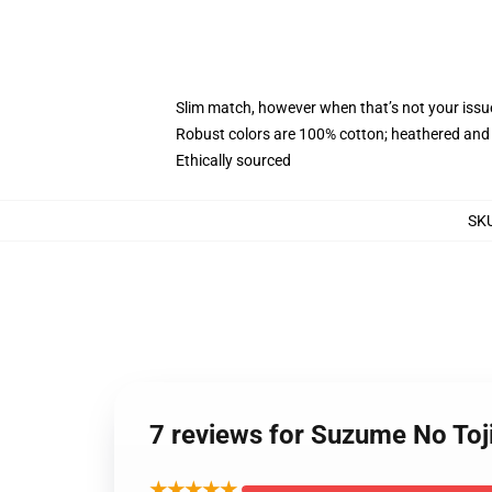
Slim match, however when that’s not your iss
Robust colors are 100% cotton; heathered and 
Ethically sourced
SK
7 reviews for Suzume No Toj
★★★★★