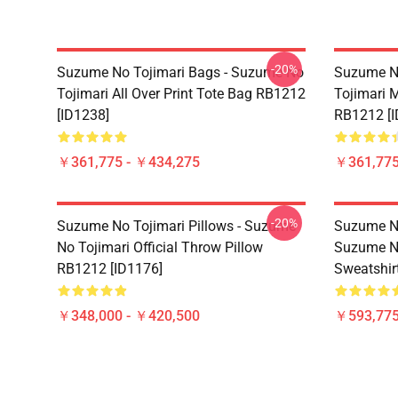
-20%
Suzume No Tojimari Bags - Suzume No
Suzume No
Tojimari All Over Print Tote Bag RB1212
Tojimari 
[ID1238]
RB1212 [I
￥361,775 - ￥434,275
￥361,775
-20%
Suzume No Tojimari Pillows - Suzume
Suzume No
No Tojimari Official Throw Pillow
Suzume No
RB1212 [ID1176]
Sweatshir
￥348,000 - ￥420,500
￥593,775