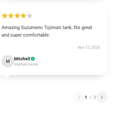
Amazing Suzumeno Tojimari tank, fits great
and super comfortable.
Nov 12, 2024
Mitchell
M
Verified owner
1
/
2