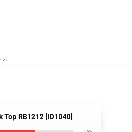
トップ
,
nk Top RB1212 [ID1040]
86%