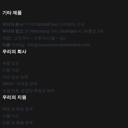
기타 제품
우리의 본사
: 11101 Brickell Ave, 마이애미, 미국
우리의 창고
: 21 Wenchang 거리, Dashiqiao 시, 허룽성, CN
시간 :
: 오전 9시 ~ 오후 5시 (월 ~ 금)
이름 *
이메일 : info@suzumenotojimarimerch.com
우리의 회사
제품 정보
이용 약관
개인 정보 정책
DMCA - 저작권 정책
모델 번호: 공급망 투명성 행위
우리의 지원
배송 및 배송 정책
지불 기간
반품 및 환불 정책