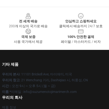
Footer
전 세계 배송
안심하고 쇼핑하세요
200개 이상의 국가로 배송
클릭에서 배송까지 24/7 보호
국제 보증
100% 안전한 결제
사용 국가에서 제공
페이팔 / 마스터카드 / 비자
기타 제품
우리의 본사
: 11101 Brickell Ave, 마이애미, 미국
우리의 창고
: 21 Wenchang 거리, Dashiqiao 시, 허룽성, CN
시간 :
: 오전 9시 ~ 오후 5시 (월 ~ 금)
이름 *
이메일 : info@suzumenotojimarimerch.com
우리의 회사
제품 정보