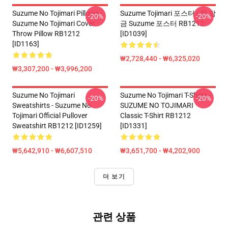
Suzume No Tojimari Pillows -
Suzume Tojimari 포스터 - 문 잠
-20%
-20%
Suzume No Tojimari Cover
금 Suzume 포스터 RB1212
Throw Pillow RB1212
[ID1039]
[ID1163]
₩2,728,440 - ₩6,325,020
₩3,307,200 - ₩3,996,200
Suzume No Tojimari
Suzume No Tojimari T-Shirts -
-20%
-20%
Sweatshirts - Suzume No
SUZUME NO TOJIMARI
Tojimari Official Pullover
Classic T-Shirt RB1212
Sweatshirt RB1212 [ID1259]
[ID1331]
₩5,642,910 - ₩6,607,510
₩3,651,700 - ₩4,202,900
더 보기
관련 상품