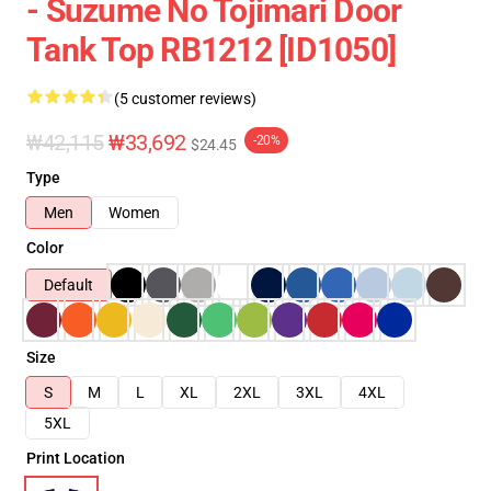
- Suzume No Tojimari Door
Tank Top RB1212 [ID1050]
(5 customer reviews)
₩42,115
₩33,692
-20%
$24.45
Type
Men
Women
Color
Default
Size
S
M
L
XL
2XL
3XL
4XL
5XL
Print Location