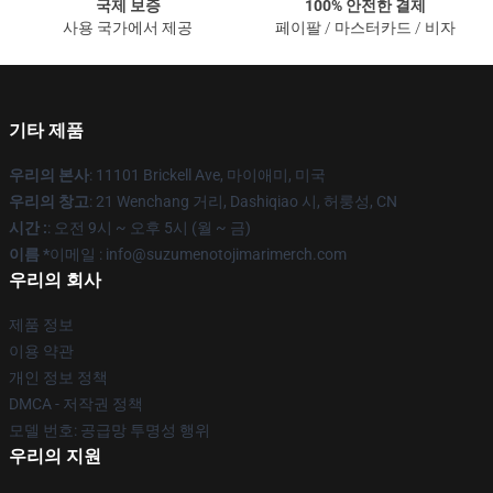
국제 보증
100% 안전한 결제
사용 국가에서 제공
페이팔 / 마스터카드 / 비자
기타 제품
우리의 본사
: 11101 Brickell Ave, 마이애미, 미국
우리의 창고
: 21 Wenchang 거리, Dashiqiao 시, 허룽성, CN
시간 :
: 오전 9시 ~ 오후 5시 (월 ~ 금)
이름 *
이메일 : info@suzumenotojimarimerch.com
우리의 회사
제품 정보
이용 약관
개인 정보 정책
DMCA - 저작권 정책
모델 번호: 공급망 투명성 행위
우리의 지원