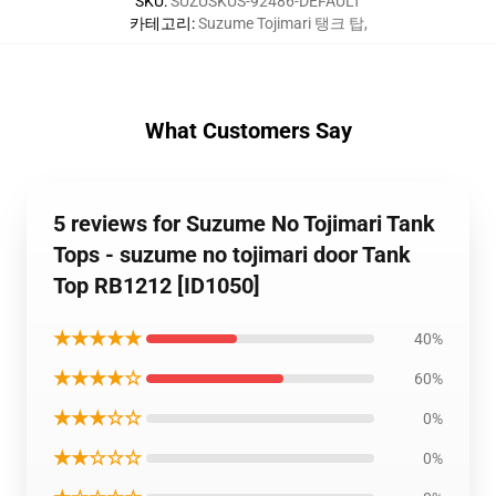
SKU
:
SUZUSKUS-92486-DEFAULT
카테고리
:
Suzume Tojimari 탱크 탑
,
What Customers Say
5 reviews for Suzume No Tojimari Tank
Tops - suzume no tojimari door Tank
Top RB1212 [ID1050]
★★★★★
40%
★★★★☆
60%
★★★☆☆
0%
★★☆☆☆
0%