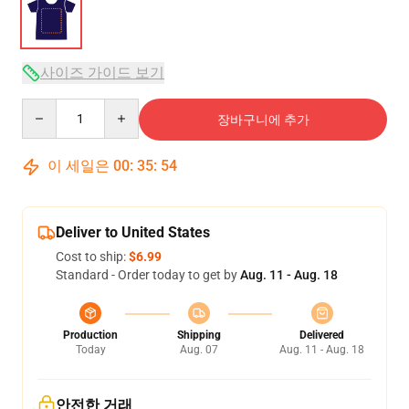
사이즈 가이드 보기
Quantity
장바구니에 추가
이 세일은
00
:
35
:
54
Deliver to United States
Cost to ship:
$6.99
Standard - Order today to get by
Aug. 11 - Aug. 18
Production
Shipping
Delivered
Today
Aug. 07
Aug. 11 - Aug. 18
안전한 거래