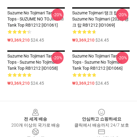
Suzume No Tojimari Tank
Suzume Tojimari 탱크 탑 -
-20%
-20%
Tops - SUZUME NO TOJIMARI
Suzume No Tojimari (2022) 탱
Tank Top RB1212 [ID1061]
크 탑 RB1212 [ID1069]
₩3,369,210
$24.45
₩3,369,210
$24.45
Suzume No Tojimari Tank
Suzume No Tojimari Tank
-20%
-20%
Tops - Suzume No Tojimari
Tops - Suzume No Tojimari
Tank Top RB1212 [ID1058]
Tank Top RB1212 [ID1066]
₩3,369,210
$24.45
₩3,369,210
$24.45
Footer
전 세계 배송
안심하고 쇼핑하세요
200개 이상의 국가로 배송
클릭에서 배송까지 24/7 보호