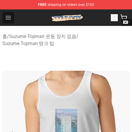
FREE
shipping on orders over $100
Suzumeno Tojimari Store - Official Suzumeno Tojimari 
Open menu
홈
/
Suzume Tojimari 운동 장치 없음
/
Suzume Tojimari 탱크 탑