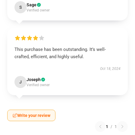
Sage
S
Verified owner
This purchase has been outstanding. It’s well-
crafted, efficient, and highly useful.
Oct 18, 2024
Joseph
J
Verified owner
Write your review
1
/
1