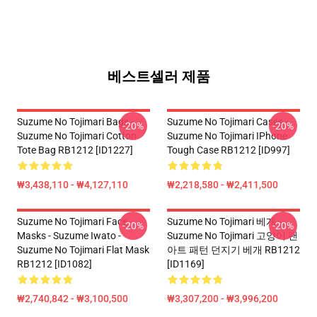
베스트셀러 제품
Suzume No Tojimari Bags -
Suzume No Tojimari Cases -
-20%
-20%
Suzume No Tojimari Cotton
Suzume No Tojimari IPhone
Tote Bag RB1212 [ID1227]
Tough Case RB1212 [ID997]
₩3,438,110 - ₩4,127,110
₩2,218,580 - ₩2,411,500
Suzume No Tojimari Face
Suzume No Tojimari 베개 -
-20%
-20%
Masks - Suzume Iwato -
Suzume No Tojimari 고양이 팬
Suzume No Tojimari Flat Mask
아트 패턴 던지기 베개 RB1212
RB1212 [ID1082]
[ID1169]
₩2,740,842 - ₩3,100,500
₩3,307,200 - ₩3,996,200