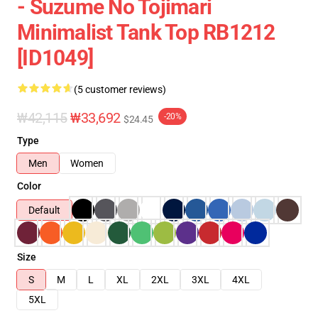
- Suzume No Tojimari
Minimalist Tank Top RB1212
[ID1049]
(5 customer reviews)
₩42,115
₩33,692
-20%
$24.45
Type
Men
Women
Color
Default
Size
S
M
L
XL
2XL
3XL
4XL
5XL