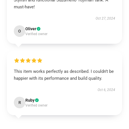
Stylish and functional Suzumeno Tojimari tank. A
must-have!
Oct 27, 2024
Oliver
O
Verified owner
This item works perfectly as described. I couldn’t be
happier with its performance and build quality.
Oct 6, 2024
Ruby
R
Verified owner