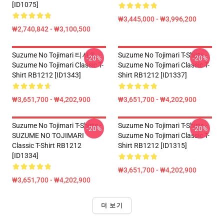
[ID1075]
₩3,445,000 - ₩3,996,200
₩2,740,842 - ₩3,100,500
Suzume No Tojimari 티셔츠 -
Suzume No Tojimari T-Shirts -
-20%
-20%
Suzume No Tojimari Classic T-
Suzume No Tojimari Classic T-
Shirt RB1212 [ID1343]
Shirt RB1212 [ID1337]
₩3,651,700 - ₩4,202,900
₩3,651,700 - ₩4,202,900
Suzume No Tojimari T-Shirts -
Suzume No Tojimari T-Shirts -
-20%
-20%
SUZUME NO TOJIMARI
Suzume No Tojimari Classic T-
Classic T-Shirt RB1212
Shirt RB1212 [ID1315]
[ID1334]
₩3,651,700 - ₩4,202,900
₩3,651,700 - ₩4,202,900
더 보기