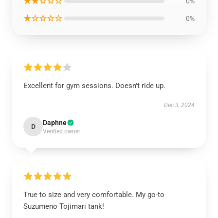
★★☆☆☆
0%
★☆☆☆☆
0%
Excellent for gym sessions. Doesn't ride up.
Dec 3, 2024
Daphne
D
Verified owner
True to size and very comfortable. My go-to
Suzumeno Tojimari tank!