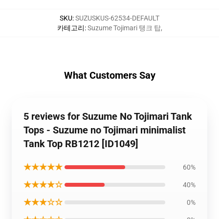
SKU
:
SUZUSKUS-62534-DEFAULT
카테고리
:
Suzume Tojimari 탱크 탑
,
What Customers Say
5 reviews for Suzume No Tojimari Tank
Tops - Suzume no Tojimari minimalist
Tank Top RB1212 [ID1049]
★★★★★
60%
★★★★☆
40%
★★★☆☆
0%