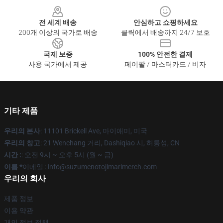
전 세계 배송
안심하고 쇼핑하세요
200개 이상의 국가로 배송
클릭에서 배송까지 24/7 보호
국제 보증
100% 안전한 결제
사용 국가에서 제공
페이팔 / 마스터카드 / 비자
기타 제품
우리의 본사
: 11101 Brickell Ave, 마이애미, 미국
우리의 창고
: 21 Wenchang 거리, Dashiqiao 시, 허룽성, CN
시간 :
: 오전 9시 ~ 오후 5시 (월 ~ 금)
이름 *
이메일 : info@suzumenotojimarimerch.com
우리의 회사
제품 정보
이용 약관
개인 정보 정책