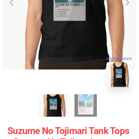
blank template
Suzume No Tojimari Tank Tops