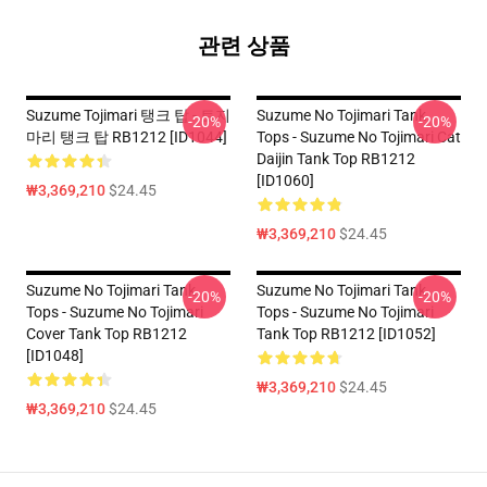
관련 상품
Suzume Tojimari 탱크 탑 - 토지
Suzume No Tojimari Tank
-20%
-20%
마리 탱크 탑 RB1212 [ID1044]
Tops - Suzume No Tojimari Cat
Daijin Tank Top RB1212
[ID1060]
₩3,369,210
$24.45
₩3,369,210
$24.45
Suzume No Tojimari Tank
Suzume No Tojimari Tank
-20%
-20%
Tops - Suzume No Tojimari
Tops - Suzume No Tojimari
Cover Tank Top RB1212
Tank Top RB1212 [ID1052]
[ID1048]
₩3,369,210
$24.45
₩3,369,210
$24.45
Footer