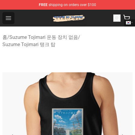
FREE
shipping on orders over $100
Suzumeno Tojimari Store - Official Suzumeno Tojimari 
Open menu
홈
/
Suzume Tojimari 운동 장치 없음
/
Suzume Tojimari 탱크 탑