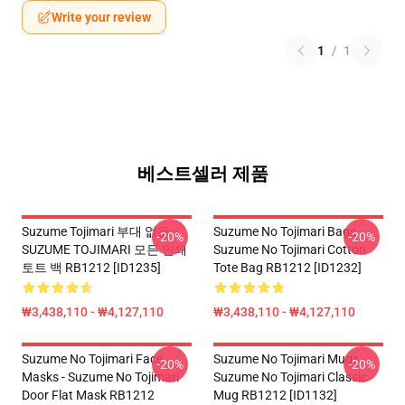
Write your review
1
/
1
베스트셀러 제품
Suzume Tojimari 부대 없음 -
Suzume No Tojimari Bags -
-20%
-20%
SUZUME TOJIMARI 모든 인쇄
Suzume No Tojimari Cotton
토트 백 RB1212 [ID1235]
Tote Bag RB1212 [ID1232]
₩3,438,110 - ₩4,127,110
₩3,438,110 - ₩4,127,110
Suzume No Tojimari Face
Suzume No Tojimari Mugs -
-20%
-20%
Masks - Suzume No Tojimari
Suzume No Tojimari Classic
Door Flat Mask RB1212
Mug RB1212 [ID1132]