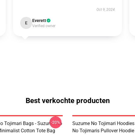
Oct 9, 2024
Everett
E
Verified owner
Best verkochte producten
-20%
 Tojimari Bags - Suzume No
Suzume No Tojimari Hoodies
Minimalist Cotton Tote Bag
No Tojimaris Pullover Hoodi