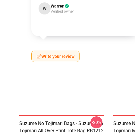
Warren
W
Verified owner
Write your review
-20%
Suzume No Tojimari Bags - Suzume No
Suzume No
Tojimari All Over Print Tote Bag RB1212
Tojimari 