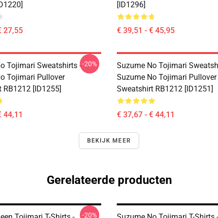
D1220]
[ID1296]
€ 27,55
€ 39,51 - € 45,95
-20%
 Tojimari Sweatshirts -
Suzume No Tojimari Sweatshi
 Tojimari Pullover
Suzume No Tojimari Pullover
t RB1212 [ID1255]
Sweatshirt RB1212 [ID1251]
€ 44,11
€ 37,67 - € 44,11
BEKIJK MEER
Gerelateerde producten
-20%
en Tojimari T-Shirts -
Suzume No Tojimari T-Shirts