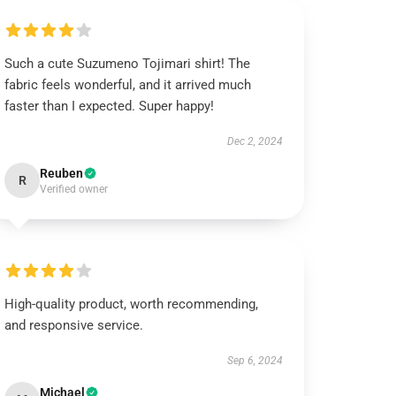
Such a cute Suzumeno Tojimari shirt! The
fabric feels wonderful, and it arrived much
faster than I expected. Super happy!
Dec 2, 2024
Reuben
R
Verified owner
High-quality product, worth recommending,
and responsive service.
Sep 6, 2024
Michael