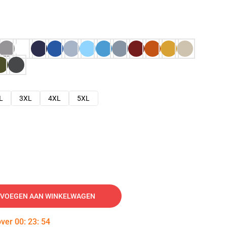
L
3XL
4XL
5XL
VOEGEN AAN WINKELWAGEN
over
00
:
23
:
53