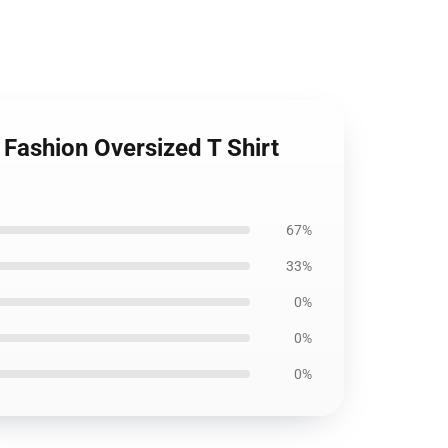
 Fashion Oversized T Shirt
67%
33%
0%
0%
0%