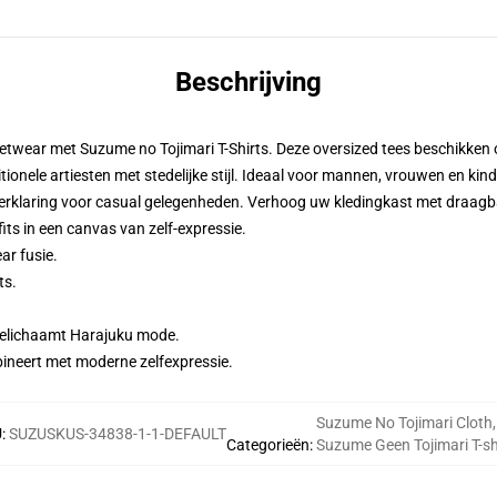
Beschrijving
etwear met Suzume no Tojimari T-Shirts. Deze oversized tees beschikken 
ionele artiesten met stedelijke stijl. Ideaal voor mannen, vrouwen en kin
erklaring voor casual gelegenheden. Verhoog uw kledingkast met draagb
ts in een canvas van zelf-expressie.
ar fusie.
ts.
belichaamt Harajuku mode.
ineert met moderne zelfexpressie.
Suzume No Tojimari Cloth
,
U
:
SUZUSKUS-34838-1-1-DEFAULT
Categorieën
:
Suzume Geen Tojimari T-sh