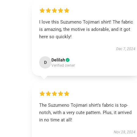
I love this Suzumeno Tojimari shirt! The fabric
is amazing, the motive is adorable, and it got
here so quickly!
Dec 7, 2024
Delilah
D
Verified owner
The Suzumeno Tojimari shirt’s fabric is top-
notch, with a very cute pattern. Plus, it arrived
in no time at all!
Nov 28, 2024