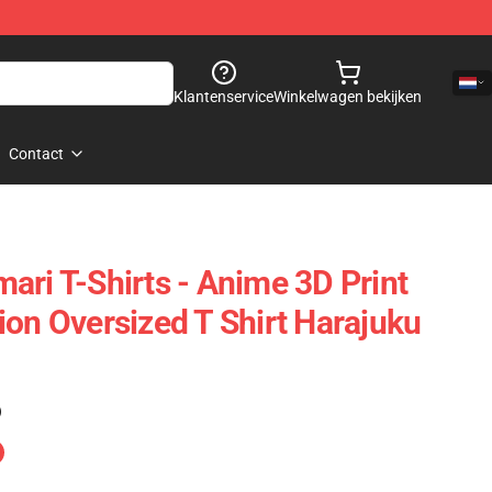
Klantenservice
Winkelwagen bekijken
Contact
ari T-Shirts - Anime 3D Print
ion Oversized T Shirt Harajuku
)