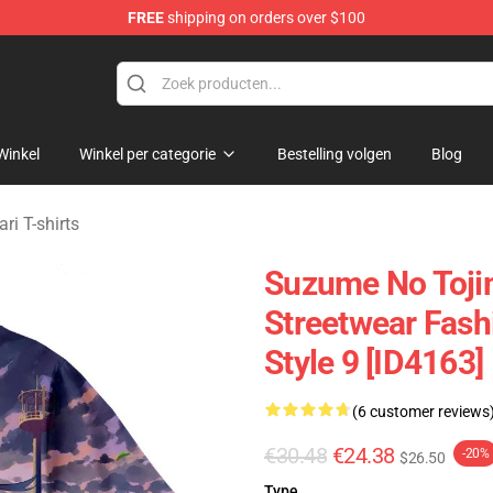
FREE
shipping on orders over $100
i Merchandise Shop
Winkel
Winkel per categorie
Bestelling volgen
Blog
i T-shirts
Suzume No Tojim
Streetwear Fash
Style 9 [ID4163]
(6 customer reviews
€30.48
€24.38
-20%
$26.50
Type