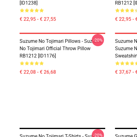
[ID1238]
RB1212 [I
€ 22,95 - € 27,55
€ 22,95 - 
-20%
Suzume No Tojimari Pillows - Suzume
Suzume No
No Tojimari Official Throw Pillow
Suzume No
RB1212 [ID1176]
Sweatshir
€ 22,08 - € 26,68
€ 37,67 - 
-20%
Suzume No Tojimari T-Shirts - Suzume
Suzume Ge