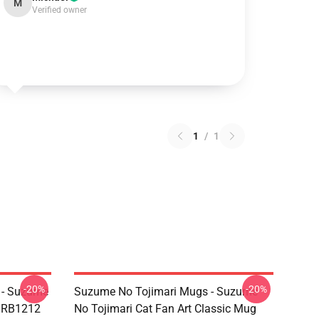
M
Verified owner
1
/
1
-20%
-20%
 - Suzume
Suzume No Tojimari Mugs - Suzume
e RB1212
No Tojimari Cat Fan Art Classic Mug