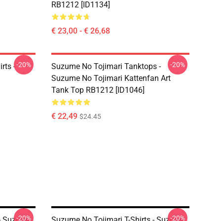
RB1212 [ID1134]
€ 23,00 - € 26,68
-20%
-20%
rts -
Suzume No Tojimari Tanktops -
Suzume No Tojimari Kattenfan Art
Tank Top RB1212 [ID1046]
€ 22,49
$24.45
-20%
-20%
 - Suzume
Suzume No Tojimari T-Shirts - Suzume