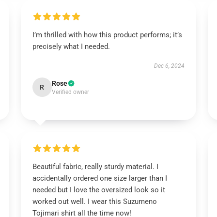
I’m thrilled with how this product performs; it’s
precisely what I needed.
Dec 6, 2024
Rose
R
Verified owner
Beautiful fabric, really sturdy material. I
accidentally ordered one size larger than I
needed but I love the oversized look so it
worked out well. I wear this Suzumeno
Tojimari shirt all the time now!