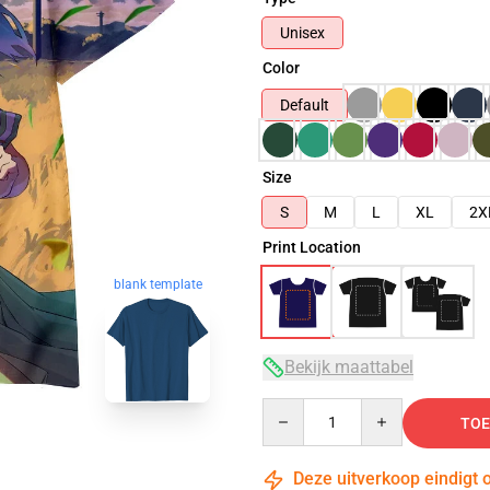
Unisex
Color
Default
Size
S
M
L
XL
2X
Print Location
blank template
Bekijk maattabel
Quantity
TOE
Deze uitverkoop eindigt 