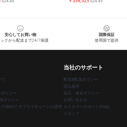
5
￥354,525
$24.45
$24.45
安心してお買い物
国際保証
ックから配送まで24/7保護
使用国で提供
当社のサポート
いて
配送&配送ポリシー
支払条件
ーポリシー
返品・返金ポリシー
著作権ポリシー
お問い合わせ
アSB657: サプライチェーンの透明
カスタマーサポート(FAQ)
スタッフ