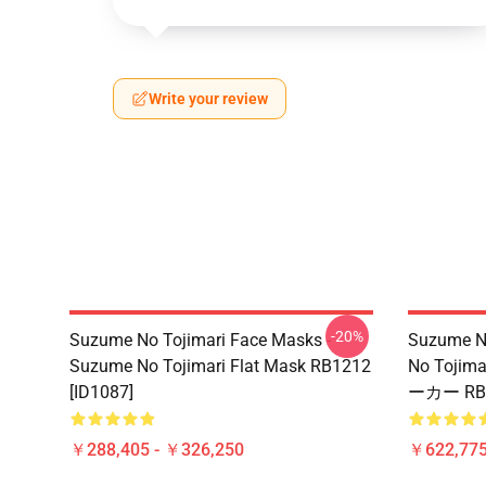
Write your review
-20%
Suzume No Tojimari Face Masks -
Suzume No
Suzume No Tojimari Flat Mask RB1212
No Toji
[ID1087]
ーカー RB12
￥288,405 - ￥326,250
￥622,775