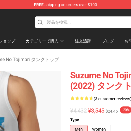
FREE
shipping on orders over $100
i Merchandise Shop
ショップ
カテゴリーで購入
注文追跡
ブログ
お
me No Tojimari タンクトップ
Suzume No To
(2022) タンクトッ
(3 customer reviews
¥4,432
¥3,545
-20%
$24.45
Type
Men
Women