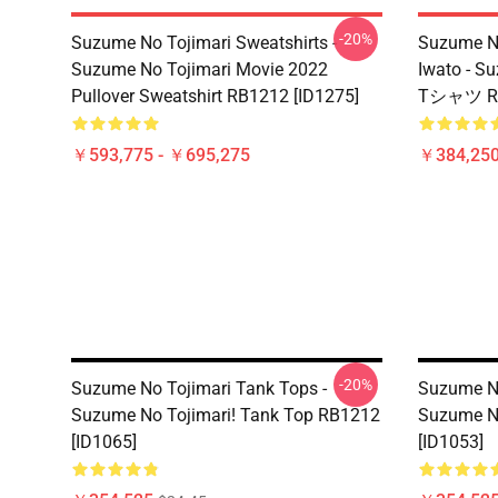
-20%
Suzume No Tojimari Sweatshirts -
Suzume N
Suzume No Tojimari Movie 2022
Iwato - 
Pullover Sweatshirt RB1212 [ID1275]
Tシャツ RB
￥593,775 - ￥695,275
￥384,250
-20%
Suzume No Tojimari Tank Tops -
Suzume No
Suzume No Tojimari! Tank Top RB1212
Suzume N
[ID1065]
[ID1053]