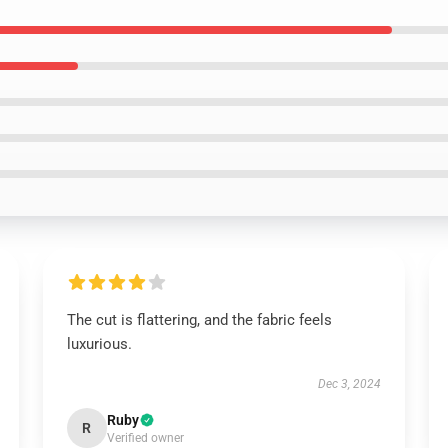
The cut is flattering, and the fabric feels
luxurious.
Dec 3, 2024
Ruby
R
Verified owner