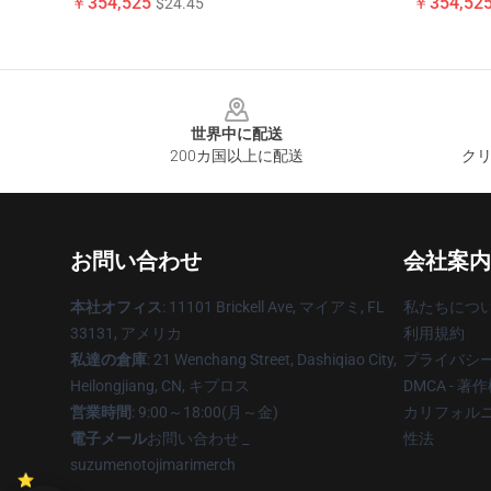
￥354,525
￥354,52
$24.45
Footer
世界中に配送
200カ国以上に配送
クリ
お問い合わせ
会社案内
本社オフィス
: 11101 Brickell Ave, マイアミ, FL
私たちにつ
33131, アメリカ
利用規約
私達の倉庫
: 21 Wenchang Street, Dashiqiao City,
プライバシ
Heilongjiang, CN, キプロス
DMCA - 
営業時間
: 9:00～18:00(月～金)
カリフォルニ
電子メール
お問い合わせ _
性法
suzumenotojimarimerch