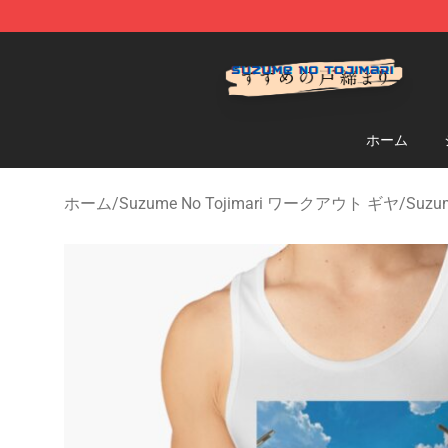
Suzumeno Tojimari Store - Official Suzumeno Tojimar
ホーム
ホーム
/
Suzume No Tojimari ワークアウト ギヤ
/
Suzu