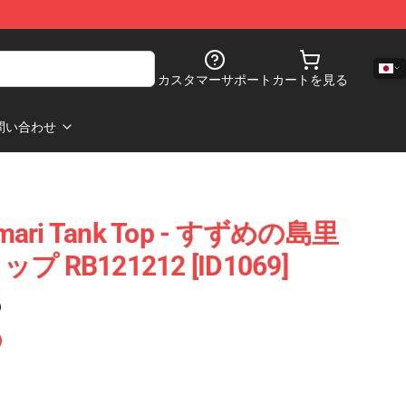
カスタマーサポート
カートを見る
問い合わせ
jimari Tank Top - すずめの島里
プ RB121212 [ID1069]
)