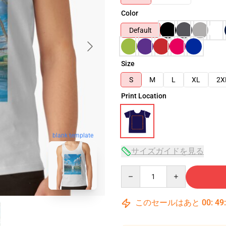
Color
Default
Size
S
M
L
XL
2X
Print Location
blank template
サイズガイドを見る
Quantity
このセールはあと
00
:
49