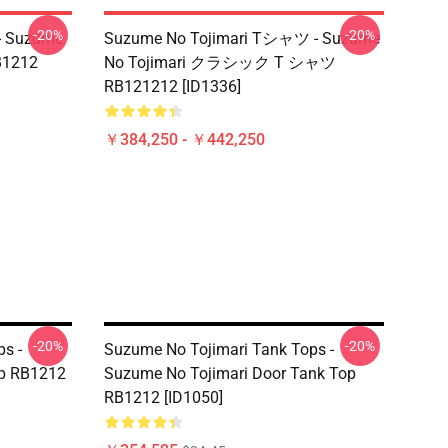
-20%
-20%
 - Suzume
Suzume No Tojimari Tシャツ - Suzume
RB1212
No Tojimari クラシック T シャツ
RB121212 [ID1336]
￥384,250 - ￥442,250
-20%
-20%
s -
Suzume No Tojimari Tank Tops -
op RB1212
Suzume No Tojimari Door Tank Top
RB1212 [ID1050]