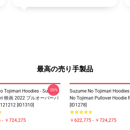
最高の売り手製品
-20%
 Tojimari Hoodies - Suzume
Suzume No Tojimari Hoodies
mari 映画 2022 プルオーバーパ
No Tojimari Pullover Hoodie
1212 [ID1310]
[ID1278]
 - ￥724,275
￥622,775 - ￥724,275