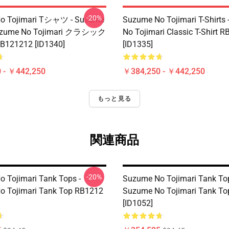
-20%
o Tojimari Tシャツ - Suzume
Suzume No Tojimari T-Shirts
Suzume No Tojimari クラシック
No Tojimari Classic T-Shirt 
121212 [ID1340]
[ID1335]
 - ￥442,250
￥384,250 - ￥442,250
もっと見る
関連商品
-20%
 Tojimari Tank Tops -
Suzume No Tojimari Tank Top
o Tojimari Tank Top RB1212
Suzume No Tojimari Tank T
[ID1052]